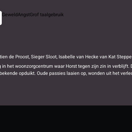
Geweld
Angst
Grof taalgebruik
tien de Proost
,
Sieger Sloot
,
Isabelle van Hecke
van
Kat Steppe
g in het woonzorgcentrum waar Horst tegen zijn zin in verblijft
ekende opduikt. Oude passies laaien op, wonden uit het verled