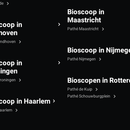
Ede
Bioscoop in
Maastricht
coop in
Pathé Maastricht
hoven
indhoven
Bioscoop in Nijmeg
Pathé Nijmegen
coop in
ingen
Bioscopen in Rotte
roningen
Pathé de Kuip
Pathé Schouwburgplein
coop in Haarlem
Haarlem