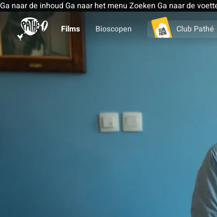
Ga naar de inhoud
Ga naar het menu
Zoeken
Ga naar de voett
Films
Bioscopen
Club Pathé