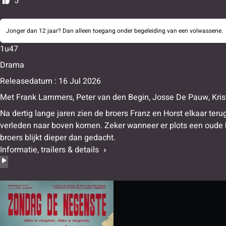
5
Jonger dan 12 jaar? Dan alleen toegang onder begeleiding van een volwassene.
1u47
Drama
Releasedatum : 16 Jul 2026
Met
Frank Lammers
,
Peter van den Begin
,
Josse De Pauw
,
Kris
Na dertig lange jaren zien de broers Franz en Horst elkaar teru
verleden naar boven komen. Zeker wanneer er plots een oude b
broers blijkt dieper dan gedacht.
Informatie, trailers & details