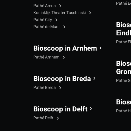
Pathé 
Pathé Arena
Koninklijk Theater Tuschinski
Pathé City
Bios
Pathé de Munt
Eind
Pathé E
Bioscoop in Arnhem
Pathé Arnhem
Bios
Gron
Bioscoop in Breda
Pathé G
Pathé Breda
Bios
Bioscoop in Delft
Pathé 
Pathé Delft