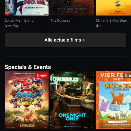
Spider-Man: Brand
The Odyssey
Minions & Monsters
New Day
(NL)
Alle actuele films
Specials & Events
Nieuw
Cla