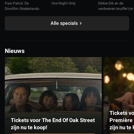
Paw Patrol: De
One Night Only
Dikkie Dik en de
Dinofilm (Nederlands
verdwenen knuffel (re-
gesproken)
release)
Alle specials
Nieuws
Tickets v
Tickets voor The End Of Oak Street
Première 
zijn nu te koop!
zijn nu te