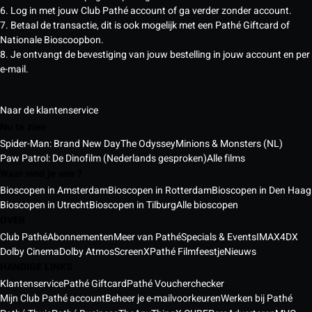
6. Log in met jouw Club Pathé account of ga verder zonder account.
7. Betaal de transactie, dit is ook mogelijk met een Pathé Giftcard of
Nationale Bioscoopbon.
8. Je ontvangt de bevestiging van jouw bestelling in jouw account en per
e-mail.
Naar de klantenservice
Nu te zien
Spider-Man: Brand New Day
The Odyssey
Minions & Monsters (NL)
Paw Patrol: De Dinofilm (Nederlands gesproken)
Alle films
Waar vind je ons ?
Bioscopen in Amsterdam
Bioscopen in Rotterdam
Bioscopen in Den Haag
Bioscopen in Utrecht
Bioscopen in Tilburg
Alle bioscopen
OVER
Club Pathé
Abonnementen
Meer van Pathé
Specials & Events
IMAX
4DX
Dolby Cinema
Dolby Atmos
ScreenX
Pathé Filmfeestje
Nieuws
HANDIGE LINKS
Klantenservice
Pathé Giftcard
Pathé Voucherchecker
Mijn Club Pathé account
Beheer je e-mailvoorkeuren
Werken bij Pathé