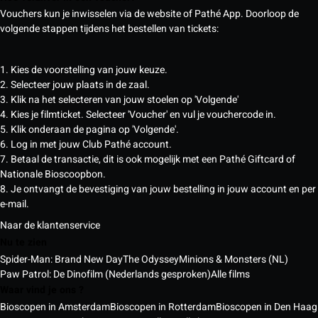
Vouchers kun je inwisselen via de website of Pathé App. Doorloop de
volgende stappen tijdens het bestellen van tickets:
1. Kies de voorstelling van jouw keuze.
2. Selecteer jouw plaats in de zaal.
3. Klik na het selecteren van jouw stoelen op 'Volgende'
4. Kies je filmticket. Selecteer 'Voucher' en vul je vouchercode in.
5. Klik onderaan de pagina op 'Volgende'.
6. Log in met jouw Club Pathé account.
7. Betaal de transactie, dit is ook mogelijk met een Pathé Giftcard of
Nationale Bioscoopbon.
8. Je ontvangt de bevestiging van jouw bestelling in jouw account en per
e-mail.
Naar de klantenservice
Nu te zien
Spider-Man: Brand New Day
The Odyssey
Minions & Monsters (NL)
Paw Patrol: De Dinofilm (Nederlands gesproken)
Alle films
Waar vind je ons ?
Bioscopen in Amsterdam
Bioscopen in Rotterdam
Bioscopen in Den Haag