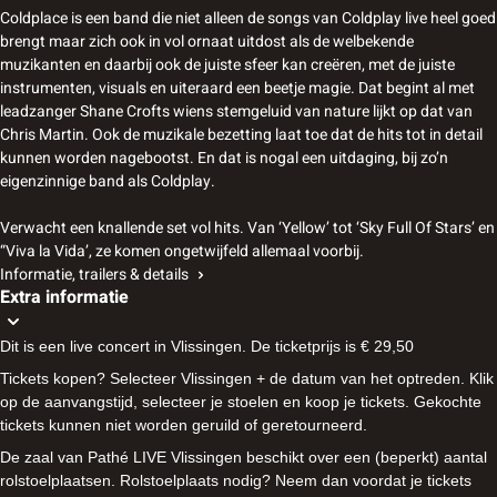
Coldplace is een band die niet alleen de songs van Coldplay live heel goed
brengt maar zich ook in vol ornaat uitdost als de welbekende
muzikanten en daarbij ook de juiste sfeer kan creëren, met de juiste
instrumenten, visuals en uiteraard een beetje magie. Dat begint al met
leadzanger Shane Crofts wiens stemgeluid van nature lijkt op dat van
Chris Martin. Ook de muzikale bezetting laat toe dat de hits tot in detail
kunnen worden nagebootst. En dat is nogal een uitdaging, bij zo’n
eigenzinnige band als Coldplay.
Verwacht een knallende set vol hits. Van ‘Yellow’ tot ‘Sky Full Of Stars’ en
“Viva la Vida’, ze komen ongetwijfeld allemaal voorbij.
Informatie, trailers & details
Extra informatie
Dit is een live concert in Vlissingen. De ticketprijs is € 29,50
Tickets kopen? Selecteer Vlissingen + de datum van het optreden. Klik
op de aanvangstijd, selecteer je stoelen en koop je tickets. Gekochte
tickets kunnen niet worden geruild of geretourneerd.
De zaal van Pathé LIVE Vlissingen beschikt over een (beperkt) aantal
rolstoelplaatsen. Rolstoelplaats nodig? Neem dan voordat je tickets