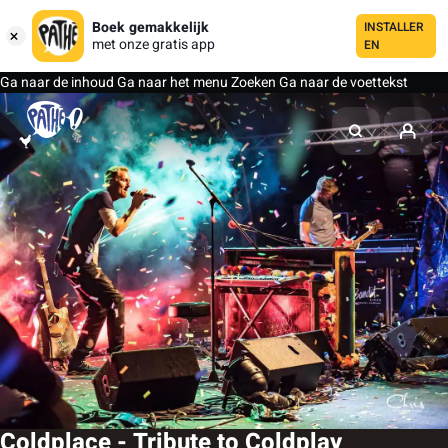
Boek gemakkelijk
INSTALLER
met onze gratis app
EN
Ga naar de inhoud
Ga naar het menu
Zoeken
Ga naar de voettekst
Coldplace - Tribute to Coldplay