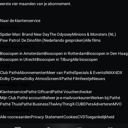
eerste vier maanden van je abonnement.
Naar de klantenservice
Nu te zien
Spider-Man: Brand New Day
The Odyssey
Minions & Monsters (NL)
Paw Patrol: De Dinofilm (Nederlands gesproken)
Alle films
Waar vind je ons ?
Bioscopen in Amsterdam
Bioscopen in Rotterdam
Bioscopen in Den Haag
Bioscopen in Utrecht
Bioscopen in Tilburg
Alle bioscopen
OVER
Club Pathé
Abonnementen
Meer van Pathé
Specials & Events
IMAX
4DX
Dolby Cinema
Dolby Atmos
ScreenX
Pathé Filmfeestje
Nieuws
HANDIGE LINKS
Klantenservice
Pathé Giftcard
Pathé Voucherchecker
Mijn Club Pathé account
Beheer je e-mailvoorkeuren
Werken bij Pathé
Pathé Thuis
Pathé Business
TheAnyThing
X-CUBE
Pers
Adverteren
MVO
VOORWAARDEN
Alle voorwaarden
Privacy Statement
Cookies
CVD
Toegankelijkheid