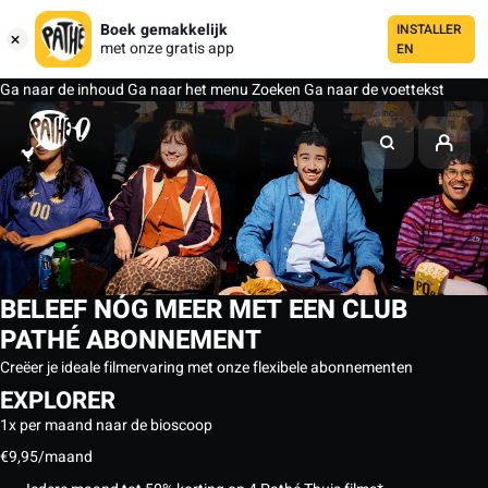
Boek gemakkelijk
INSTALLER
met onze gratis app
EN
Ga naar de inhoud
Ga naar het menu
Zoeken
Ga naar de voettekst
BELEEF NÓG MEER MET EEN CLUB
PATHÉ ABONNEMENT
Creëer je ideale filmervaring met onze flexibele abonnementen
EXPLORER
1x per maand naar de bioscoop
€9,95
/maand