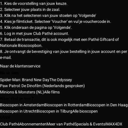
1. Kies de voorstelling van jouw keuze.
2. Selecteer jouw plaats in de zaal.
3. Klik na het selecteren van jouw stoelen op 'Volgende'
4. Kies je filmticket. Selecteer 'Voucher' en vul je vouchercode in.
5. Klik onderaan de pagina op 'Volgende'.
6. Log in met jouw Club Pathé account.
7. Betaal de transactie, dit is ook mogelijk met een Pathé Giftcard of
Nationale Bioscoopbon.
8. Je ontvangt de bevestiging van jouw bestelling in jouw account en per
e-mail.
Naar de klantenservice
Nu te zien
Spider-Man: Brand New Day
The Odyssey
Paw Patrol: De Dinofilm (Nederlands gesproken)
Minions & Monsters (NL)
Alle films
Waar vind je ons ?
Bioscopen in Amsterdam
Bioscopen in Rotterdam
Bioscopen in Den Haag
Bioscopen in Utrecht
Bioscopen in Tilburg
Alle bioscopen
OVER
Club Pathé
Abonnementen
Meer van Pathé
Specials & Events
IMAX
4DX