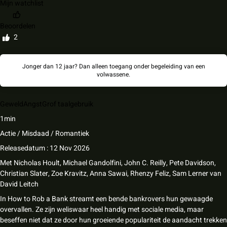
Mijn watchlist
Beoordelen
2
Jonger dan 12 jaar? Dan alleen toegang onder begeleiding van een
volwassene.
Geweld
Angst
Grof taalgebruik
1min
Actie / Misdaad / Romantiek
Releasedatum : 12 Nov 2026
Met
Nicholas Hoult
,
Michael Gandolfini
,
John C. Reilly
,
Pete Davidson
,
Christian Slater
,
Zoe Kravitz
,
Anna Sawai
,
Rhenzy Feliz
,
Sam Lerner
van
David Leitch
In How to Rob a Bank streamt een bende bankrovers hun gewaagde
overvallen. Ze zijn weliswaar heel handig met sociale media, maar
beseffen niet dat ze door hun groeiende populariteit de aandacht trekken