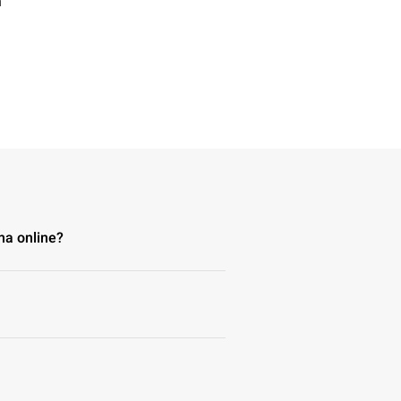
n
ma online?