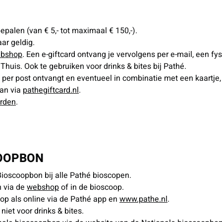
palen (van € 5,- tot maximaal € 150,-).
ar geldig.
bshop
. Een e-giftcard ontvang je vervolgens per e-mail, een fy
Thuis. Ook te gebruiken voor drinks & bites bij Pathé.
e per post ontvangt en eventueel in combinatie met een kaartje
kan via
pathegiftcard.nl
.
arden
.
COOPBON
Bioscoopbon bij alle Pathé bioscopen.
 via de
webshop
of in de bioscoop.
op als online via de Pathé app en
www.pathe.nl
.
 niet voor drinks & bites.