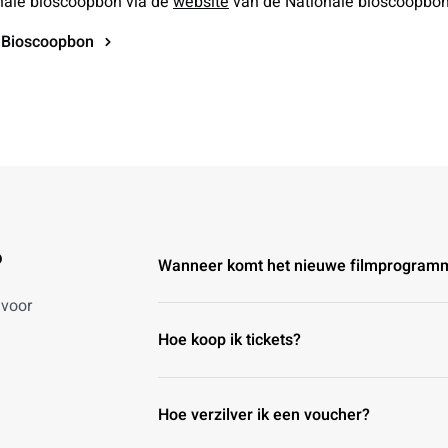
onale bioscoopbon via de
website
van de Nationale bioscoopbo
e Bioscoopbon
?
Wanneer komt het nieuwe filmprogram
 voor
Hoe koop ik tickets?
Hoe verzilver ik een voucher?