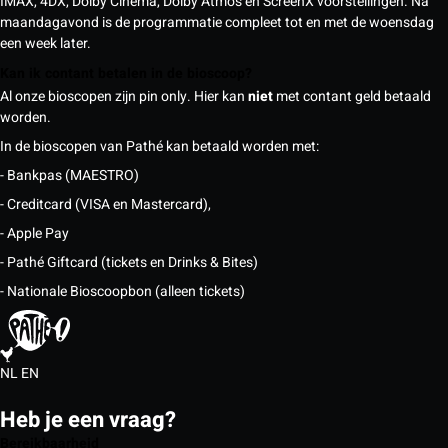
IMAX, 4DX, Dolby Cinema, Dolby Atmos en ScreenX voorstellingen. Na
maandagavond is de programmatie compleet tot en met de woensdag
een week later.
Kan ik contant betalen in de bioscoop?
Al onze bioscopen zijn pin only. Hier kan
niet
met contant geld betaald
worden.
In de bioscopen van Pathé kan betaald worden met:
- Bankpas (MAESTRO)
- Creditcard (VISA en Mastercard),
- Apple Pay
- Pathé Giftcard (tickets en Drinks & Bites)
- Nationale Bioscoopbon (alleen tickets)
NL
EN
Heb je een vraag?
Bereikbaarheid