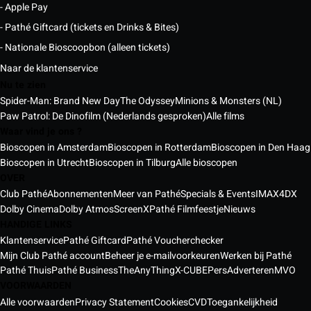
- Apple Pay
- Pathé Giftcard (tickets en Drinks & Bites)
- Nationale Bioscoopbon (alleen tickets)
Naar de klantenservice
Nu te zien
Spider-Man: Brand New Day
The Odyssey
Minions & Monsters (NL)
Paw Patrol: De Dinofilm (Nederlands gesproken)
Alle films
Waar vind je ons ?
Bioscopen in Amsterdam
Bioscopen in Rotterdam
Bioscopen in Den Haag
Bioscopen in Utrecht
Bioscopen in Tilburg
Alle bioscopen
OVER
Club Pathé
Abonnementen
Meer van Pathé
Specials & Events
IMAX
4DX
Dolby Cinema
Dolby Atmos
ScreenX
Pathé Filmfeestje
Nieuws
HANDIGE LINKS
Klantenservice
Pathé Giftcard
Pathé Voucherchecker
Mijn Club Pathé account
Beheer je e-mailvoorkeuren
Werken bij Pathé
Pathé Thuis
Pathé Business
TheAnyThing
X-CUBE
Pers
Adverteren
MVO
VOORWAARDEN
Alle voorwaarden
Privacy Statement
Cookies
CVD
Toegankelijkheid