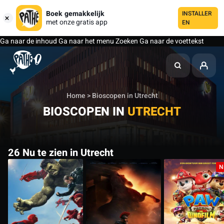
Boek gemakkelijk
INSTALLER
met onze gratis app
EN
Ga naar de inhoud
Ga naar het menu
Zoeken
Ga naar de voettekst
Home
> Bioscopen in Utrecht
BIOSCOPEN IN
UTRECHT
26 Nu te zien in Utrecht
N