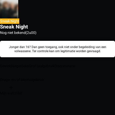
Sneak Night
Sneak Night
Nog niet bekend
(2u00)
Jonger dan 16? Dan geen toegang, ook niet onder begeleiding van een
volwassene. Ter controle kan om legitimatie worden gevraagd.
Geweld
Angst
Seks
Grof taalgebruik
Discriminatie
Drugs- en/of alcoholgebruik
Mijn watchlist