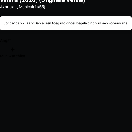
Vaiana (2026) (Originele Versie)
Avontuur, Musical
(1u55)
Jonger dan 9 jaar? Dan alleen toegang onder begeleiding van een volwassene.
Angst
Mijn watchlist