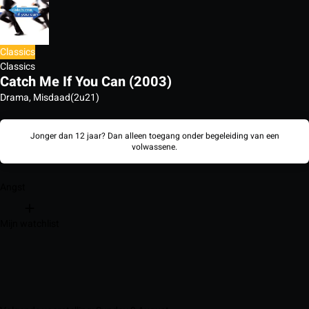
Classics
Classics
Catch Me If You Can (2003)
Drama, Misdaad
(2u21)
Jonger dan 12 jaar? Dan alleen toegang onder begeleiding van een
volwassene.
Angst
Mijn watchlist