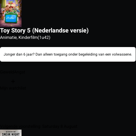
Toy Story 5 (Nederlandse versie)
Animatie, Kinderfilm
(1u42)
Jonger dan 6 jaar? Dan alleen toegang onder begeleiding van een volwassene.
Geweld
Angst
Mijn watchlist
Volgende voorstelling: Saturday 8 August