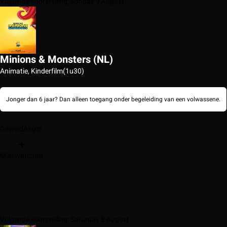
Volgende voorstelling: Sunday 9 August
Minions & Monsters (NL)
Animatie, Kinderfilm
(1u30)
Jonger dan 6 jaar? Dan alleen toegang onder begeleiding van een volwassene.
Geweld
Angst
Mijn watchlist
Volgende voorstelling: Saturday 8 August