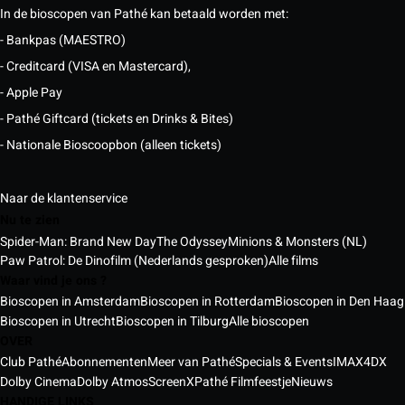
In de bioscopen van Pathé kan betaald worden met:
- Bankpas (MAESTRO)
- Creditcard (VISA en Mastercard),
- Apple Pay
- Pathé Giftcard (tickets en Drinks & Bites)
- Nationale Bioscoopbon (alleen tickets)
Naar de klantenservice
Nu te zien
Spider-Man: Brand New Day
The Odyssey
Minions & Monsters (NL)
Paw Patrol: De Dinofilm (Nederlands gesproken)
Alle films
Waar vind je ons ?
Bioscopen in Amsterdam
Bioscopen in Rotterdam
Bioscopen in Den Haag
Bioscopen in Utrecht
Bioscopen in Tilburg
Alle bioscopen
OVER
Club Pathé
Abonnementen
Meer van Pathé
Specials & Events
IMAX
4DX
Dolby Cinema
Dolby Atmos
ScreenX
Pathé Filmfeestje
Nieuws
HANDIGE LINKS