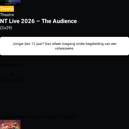
Theatre
Theatre
NT Live 2026 – The Audience
(2u29)
Jonger dan 12 jaar? Dan alleen toegang onder begeleiding van een
volwassene.
Discriminatie
Mijn watchlist
Volgende voorstelling: Thursday 13 August