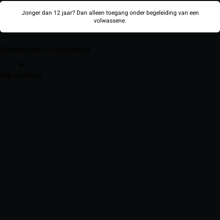
Jonger dan 12 jaar? Dan alleen toegang onder begeleiding van een
volwassene.
Geweld
Angst
Grof taalgebruik
Mijn watchlist