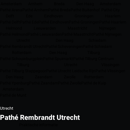
Amsterdam
Arnhem
Breda
Den Haag
Amsterdam
Pathé Arena
Pathé Arnhem
Pathé Breda
Pathé Buitenhof
Pathé City
Delft
Ede
Eindhoven
Groningen
Haarlem
Pathé Delft
Pathé Ede
Pathé Eindhoven
Pathé Groningen
Pathé Haarlem
Helmond
Leeuwarden
Maastricht
Nijmegen
Pathé Helmond
Pathé Leeuwarden
Pathé Maastricht
Pathé Nijmegen
Utrecht
Den Haag
Schiedam
Pathé Rembrandt Utrecht
Pathé Scheveningen
Pathé Schiedam
Rotterdam
Den Haag
Tilburg
Pathé Schouwburgplein
Pathé Spuimarkt
Pathé Tilburg Centrum
Tilburg
Utrecht
Vlissingen
Pathé Tilburg Stappegoor
Pathé Utrecht Leidsche Rijn
Pathé Vlissingen
Den Haag
Zaandam
Zwolle
Rotterdam
Pathé Ypenburg
Pathé Zaandam
Pathé Zwolle
Pathé de Kuip
Amsterdam
Pathé de Munt
Utrecht
Pathé Rembrandt Utrecht
Praktische informatie