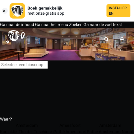
Boek gemakkelijk
INSTALLER
met onze gratis app
EN
Ga naar de inhoud
Ga naar het menu
Zoeken
Ga naar de voettekst
Waar?
Amsterdam
Amersfoort
Amsterdam
Koninklijk Theater Tuschinski
Pathé Amersfoort
Pathé Amsterdam-Noord