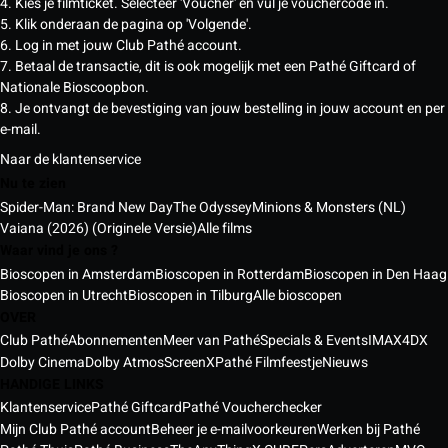
4. Kies je filmticket. Selecteer 'Voucher' en vul je vouchercode in.
5. Klik onderaan de pagina op 'Volgende'.
6. Log in met jouw Club Pathé account.
7. Betaal de transactie, dit is ook mogelijk met een Pathé Giftcard of
Nationale Bioscoopbon.
8. Je ontvangt de bevestiging van jouw bestelling in jouw account en per
e-mail.
Naar de klantenservice
Nu te zien
Spider-Man: Brand New Day
The Odyssey
Minions & Monsters (NL)
Vaiana (2026) (Originele Versie)
Alle films
Waar vind je ons ?
Bioscopen in Amsterdam
Bioscopen in Rotterdam
Bioscopen in Den Haag
Bioscopen in Utrecht
Bioscopen in Tilburg
Alle bioscopen
OVER
Club Pathé
Abonnementen
Meer van Pathé
Specials & Events
IMAX
4DX
Dolby Cinema
Dolby Atmos
ScreenX
Pathé Filmfeestje
Nieuws
HANDIGE LINKS
Klantenservice
Pathé Giftcard
Pathé Voucherchecker
Mijn Club Pathé account
Beheer je e-mailvoorkeuren
Werken bij Pathé