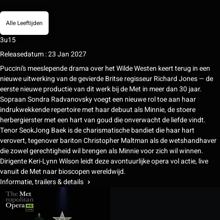
Alle Leeftijden
3u15
Releasedatum : 23 Jan 2027
Puccini’s meeslepende drama over het Wilde Westen keert terug in een
nieuwe uitwerking van de gevierde Britse regisseur Richard Jones — de
eerste nieuwe productie van dit werk bij de Met in meer dan 30 jaar.
Sopraan Sondra Radvanovsky voegt een nieuwe rol toe aan haar
indrukwekkende repertoire met haar debuut als Minnie, de stoere
herbergierster met een hart van goud die onverwacht de liefde vindt.
Tenor SeokJong Baek is de charismatische bandiet die haar hart
verovert, tegenover bariton Christopher Maltman als de wetshandhaver
die zowel gerechtigheid wil brengen als Minnie voor zich wil winnen.
Dirigente Keri-Lynn Wilson leidt deze avontuurlijke opera vol actie, live
vanuit de Met naar bioscopen wereldwijd.
Informatie, trailers & details