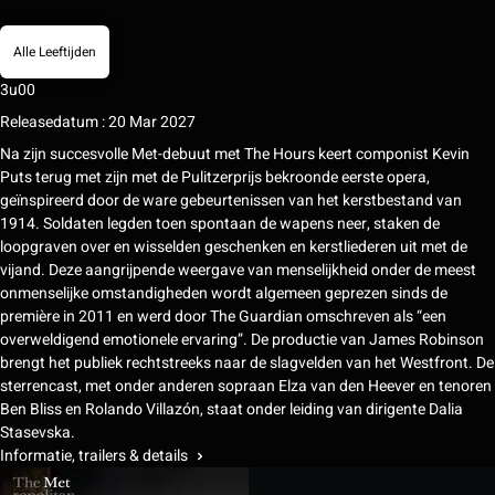
Alle Leeftijden
3u00
Releasedatum : 20 Mar 2027
Na zijn succesvolle Met-debuut met The Hours keert componist Kevin
Puts terug met zijn met de Pulitzerprijs bekroonde eerste opera,
geïnspireerd door de ware gebeurtenissen van het kerstbestand van
1914. Soldaten legden toen spontaan de wapens neer, staken de
loopgraven over en wisselden geschenken en kerstliederen uit met de
vijand. Deze aangrijpende weergave van menselijkheid onder de meest
onmenselijke omstandigheden wordt algemeen geprezen sinds de
première in 2011 en werd door The Guardian omschreven als “een
overweldigend emotionele ervaring”. De productie van James Robinson
brengt het publiek rechtstreeks naar de slagvelden van het Westfront. De
sterrencast, met onder anderen sopraan Elza van den Heever en tenoren
Ben Bliss en Rolando Villazón, staat onder leiding van dirigente Dalia
Stasevska.
Informatie, trailers & details