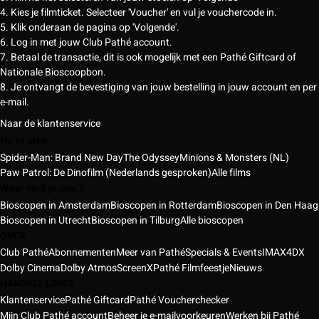
4. Kies je filmticket. Selecteer 'Voucher' en vul je vouchercode in.
5. Klik onderaan de pagina op 'Volgende'.
6. Log in met jouw Club Pathé account.
7. Betaal de transactie, dit is ook mogelijk met een Pathé Giftcard of
Nationale Bioscoopbon.
8. Je ontvangt de bevestiging van jouw bestelling in jouw account en per
e-mail.
Naar de klantenservice
Nu te zien
Spider-Man: Brand New Day
The Odyssey
Minions & Monsters (NL)
Paw Patrol: De Dinofilm (Nederlands gesproken)
Alle films
Waar vind je ons ?
Bioscopen in Amsterdam
Bioscopen in Rotterdam
Bioscopen in Den Haag
Bioscopen in Utrecht
Bioscopen in Tilburg
Alle bioscopen
OVER
Club Pathé
Abonnementen
Meer van Pathé
Specials & Events
IMAX
4DX
Dolby Cinema
Dolby Atmos
ScreenX
Pathé Filmfeestje
Nieuws
HANDIGE LINKS
Klantenservice
Pathé Giftcard
Pathé Voucherchecker
Mijn Club Pathé account
Beheer je e-mailvoorkeuren
Werken bij Pathé