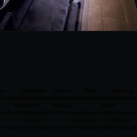
am
Amsterdam
Arnhem
Breda
Den Haag
am-Noord
Pathé Arena
Pathé Arnhem
Pathé Breda
Pathé Buitenh
n
Maastricht
Nijmegen
Utrecht
den
Pathé Maastricht
Pathé Nijmegen
Pathé Rembrandt Utrecht
Utrecht
Vlissingen
Den Haag
or
Pathé Utrecht Leidsche Rijn
Pathé Vlissingen
Pathé Ypenburg