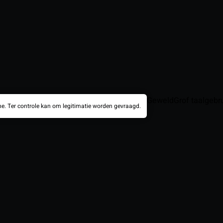
Geweld
Grof taalgebr
e. Ter controle kan om legitimatie worden gevraagd.