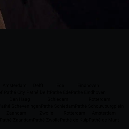
Amsterdam
Delft
Ede
Eindhoven
of
Pathé City
Pathé Delft
Pathé Ede
Pathé Eindhoven
Den Haag
Schiedam
Rotterdam
Pathé Scheveningen
Pathé Schiedam
Pathé Schouwburgplein
Zaandam
Zwolle
Rotterdam
Amsterdam
Pathé Zaandam
Pathé Zwolle
Pathé de Kuip
Pathé de Munt