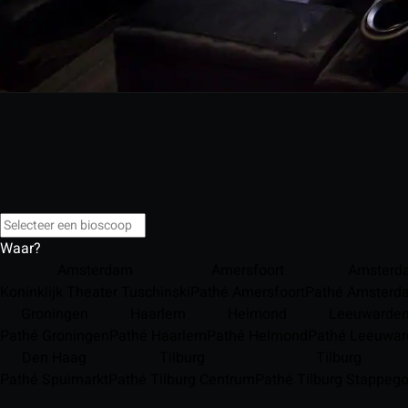
Waar?
Amsterdam
Amersfoort
Amsterd
Koninklijk Theater Tuschinski
Pathé Amersfoort
Pathé Amsterd
Groningen
Haarlem
Helmond
Leeuwarde
Pathé Groningen
Pathé Haarlem
Pathé Helmond
Pathé Leeuwar
Den Haag
Tilburg
Tilburg
Pathé Spuimarkt
Pathé Tilburg Centrum
Pathé Tilburg Stappego