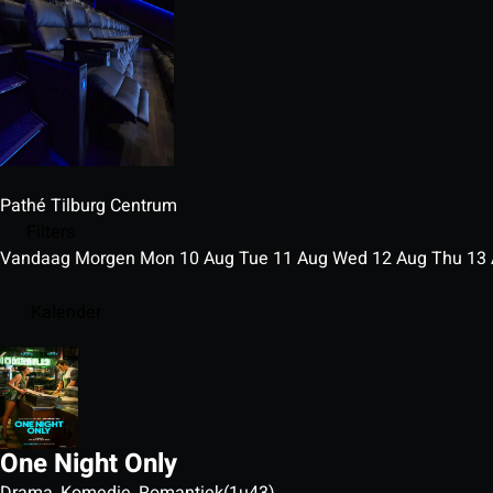
Pathé Tilburg Centrum
Filters
Vandaag
Morgen
Mon
10
Aug
Tue
11
Aug
Wed
12
Aug
Thu
13
Kalender
One Night Only
Drama, Komedie, Romantiek
(1u43)