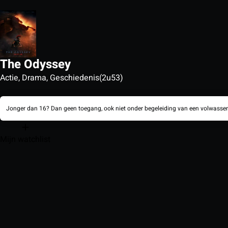
The Odyssey
Actie, Drama, Geschiedenis
(2u53)
Jonger dan 16? Dan geen toegang, ook niet onder begeleiding van een volwassen
Mijn watchlist