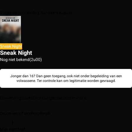
Volgende voorstelling: Sunday 9 August
Sneak Night
Sneak Night
Nog niet bekend
(2u00)
Jonger dan 16? Dan geen toegang, ook niet onder begeleiding van een
volwassene. Ter controle kan om legitimatie worden gevraagd.
Geweld
Angst
Seks
Grof taalgebruik
Discriminatie
Drugs- en/of alcoholgebruik
Mijn watchlist