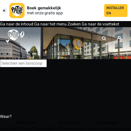
Boek gemakkelijk
INSTALLER
met onze gratis app
EN
Ga naar de inhoud
Ga naar het menu
Zoeken
Ga naar de voettekst
Waar?
Amsterdam
Amersfoort
Amsterdam
Koninklijk Theater Tuschinski
Pathé Amersfoort
Pathé Amsterdam-Noord