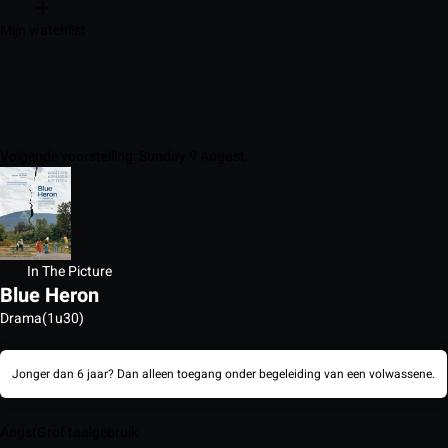
Mijn watchlist
Volgende voorstelling: Sunday 9 August
In The Picture
Blue Heron
Drama
(1u30)
Jonger dan 6 jaar? Dan alleen toegang onder begeleiding van een volwassene.
Angst
Grof taalgebruik