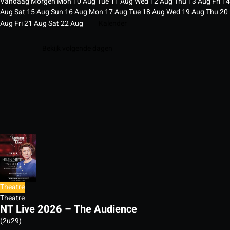
Vandaag
Morgen
Mon
10
Aug
Tue
11
Aug
Wed
12
Aug
Thu
13
Aug
Fri
14
Aug
Sat
15
Aug
Sun
16
Aug
Mon
17
Aug
Tue
18
Aug
Wed
19
Aug
Thu
20
Aug
Fri
21
Aug
Sat
22
Aug
Kalender
Bekijk volgende dagen
Theatre
Theatre
NT Live 2026 – The Audience
(2u29)