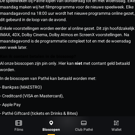
De speelweken bij Pathé lopen van donderdag tot en met woensdag. Elke
maandag maken wij het filmprogramma voor de nieuwe speelweek. Elke
maandagavond na 18:00 uur wordt het nieuwe programma online gezet,
dit gebeurd in de loop van de avond.
Enkele voorstellingen worden eerder al online gezet. Dit zijn hoofdzakelijk
IMAX, 4DX, Dolby Cinema, Dolby Atmos en ScreenX voorstellingen. Na
maandagavond is de programmatie compleet tot en met de woensdag
een week later.
Kan ik contant betalen in de bioscoop?
Al onze bioscopen zijn pin only. Hier kan
niet
met contant geld betaald
worden.
In de bioscopen van Pathé kan betaald worden met:
- Bankpas (MAESTRO)
- Creditcard (VISA en Mastercard),
- Apple Pay
- Pathé Giftcard (tickets en Drinks & Bites)
- Nationale Bioscoopbon (alleen tickets)
Films
Bioscopen
Club Pathé
Wallet