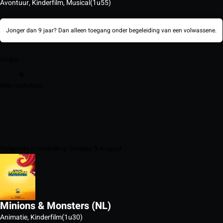
Avontuur, Kinderfilm, Musical
(1u55)
Jonger dan 9 jaar? Dan alleen toegang onder begeleiding van een volwassene.
Angst
Mijn watchlist
Volgende voorstelling: Sunday 9 August
Minions & Monsters (NL)
Animatie, Kinderfilm
(1u30)