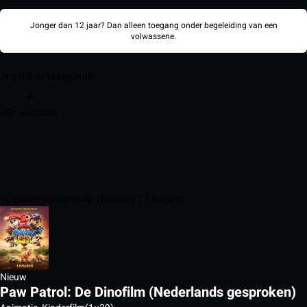
Jonger dan 12 jaar? Dan alleen toegang onder begeleiding van een
volwassene.
Angst
Grof taalgebruik
Mijn watchlist
Volgende voorstelling: Thursday 13 August
Nieuw
Paw Patrol: De Dinofilm (Nederlands gesproken)