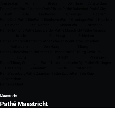
Amsterdam
Arnhem
Breda
Den Haag
Amsterdam
Pathé Arena
Pathé Arnhem
Pathé Breda
Pathé Buitenhof
Pathé City
Delft
Ede
Eindhoven
Groningen
Haarlem
Pathé Delft
Pathé Ede
Pathé Eindhoven
Pathé Groningen
Pathé Haarlem
Helmond
Leeuwarden
Maastricht
Nijmegen
Pathé Helmond
Pathé Leeuwarden
Pathé Maastricht
Pathé Nijmegen
Utrecht
Den Haag
Schiedam
Pathé Rembrandt Utrecht
Pathé Scheveningen
Pathé Schiedam
Rotterdam
Den Haag
Tilburg
Pathé Schouwburgplein
Pathé Spuimarkt
Pathé Tilburg Centrum
Tilburg
Utrecht
Vlissingen
Pathé Tilburg Stappegoor
Pathé Utrecht Leidsche Rijn
Pathé Vlissingen
Den Haag
Zaandam
Zwolle
Rotterdam
Pathé Ypenburg
Pathé Zaandam
Pathé Zwolle
Pathé de Kuip
Amsterdam
Pathé de Munt
Maastricht
Pathé Maastricht