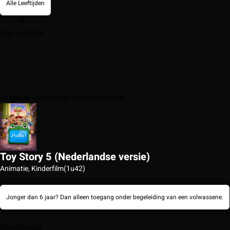
Alle Leeftijden
Mijn watchlist
Volgende voorstelling: Sunday 9 August
Toy Story 5 (Nederlandse versie)
Animatie, Kinderfilm
(1u42)
Jonger dan 6 jaar? Dan alleen toegang onder begeleiding van een volwassene.
Geweld
Angst