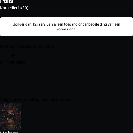
Polis
Komedie
(1u20)
Jonger dan 12 jaar? Dan alleen toegang onder begeleiding van een
volwassene.
Grof taalgebruik
Discriminatie
Mijn watchlist
Volgende voorstelling: Sunday 9 August