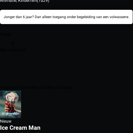
Animatie, Kinderfilm
(1u29)
Jonger dan 6 jaar? Dan alleen toegang onder begeleiding van een volwassene.
Angst
Mijn watchlist
Volgende voorstelling: Sunday 9 August
Nieuw
Ice Cream Man