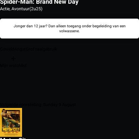
Spider-Man: Brand New Day
Actie, Avontuur
(2u25)
Jonger dan 12 jaar? Dan alleen toegang onder begeleiding van een
volwassene.
Geweld
Angst
Grof taalgebruik
Mijn watchlist
Volgende voorstelling: Sunday 9 August