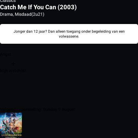
Classics
Catch Me If You Can (2003)
Drama, Misdaad
(2u21)
Jonger dan 12 jaar? Dan alleen toegang onder begeleiding van een
volwassene.
Angst
Mijn watchlist
Volgende voorstelling: Sunday 9 August