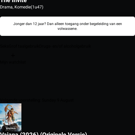
The Invite
Drama, Komedie
(1u47)
Jonger dan 12 jaar? Dan alleen toegang onder begeleiding van een
volwassene.
Seks
Grof taalgebruik
Drugs- en/of alcoholgebruik
Mijn watchlist
Volgende voorstelling: Sunday 9 August
Vaiana (2026) (Originele Versie)