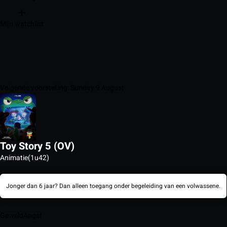
Mijn watchlist
Volgende voorstelling: Sunday 9 August
Toy Story 5 (OV)
Animatie
(1u42)
Jonger dan 6 jaar? Dan alleen toegang onder begeleiding van een volwassene.
Geweld
Angst