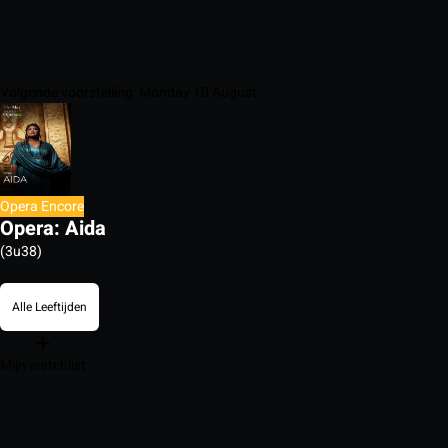
Volgende voorstelling: Monday 10 August
Opera Encore
Opera: Aida
(3u38)
Alle Leeftijden
Mijn watchlist