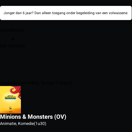
Jonger dan 6 jaar? Dan alleen toegang onder begeleiding van een volwassene.
Geweld
Angst
Mijn watchlist
Volgende voorstelling: Sunday 9 August
Minions & Monsters (OV)
Animatie, Komedie
(1u30)