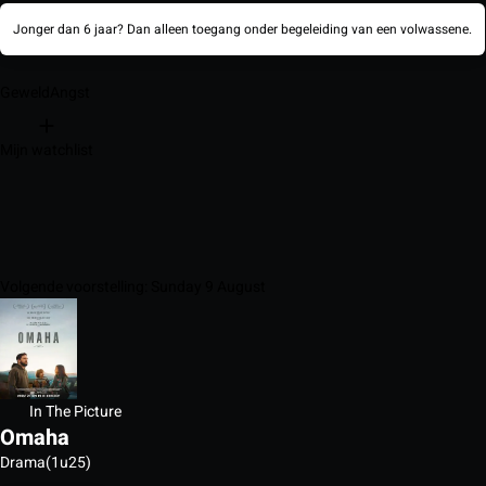
Jonger dan 6 jaar? Dan alleen toegang onder begeleiding van een volwassene.
Geweld
Angst
Mijn watchlist
Volgende voorstelling: Sunday 9 August
In The Picture
Omaha
Drama
(1u25)