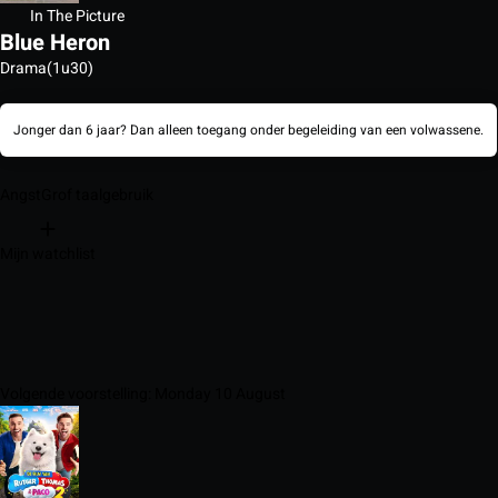
In The Picture
Blue Heron
Drama
(1u30)
Jonger dan 6 jaar? Dan alleen toegang onder begeleiding van een volwassene.
Angst
Grof taalgebruik
Mijn watchlist
Volgende voorstelling: Monday 10 August