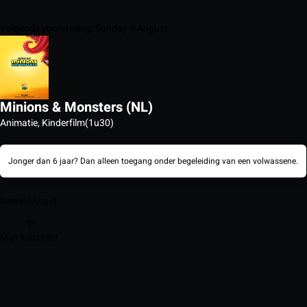
Volgende voorstelling: Sunday 9 August
Minions & Monsters (NL)
Animatie, Kinderfilm
(1u30)
Jonger dan 6 jaar? Dan alleen toegang onder begeleiding van een volwassene.
Geweld
Angst
Mijn watchlist