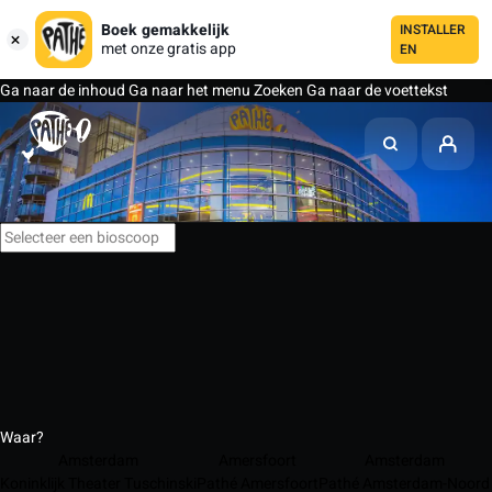
Boek gemakkelijk
INSTALLER
met onze gratis app
EN
Ga naar de inhoud
Ga naar het menu
Zoeken
Ga naar de voettekst
Waar?
Amsterdam
Amersfoort
Amsterdam
Koninklijk Theater Tuschinski
Pathé Amersfoort
Pathé Amsterdam-Noord