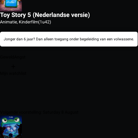
Toy Story 5 (Nederlandse versie)
Animatie, Kinderfilm
(1u42)
Jonger dan 6 jaar? Dan alleen toegang onder begeleiding van een volwassene.
Geweld
Angst
Mijn watchlist
Volgende voorstelling: Saturday 8 August