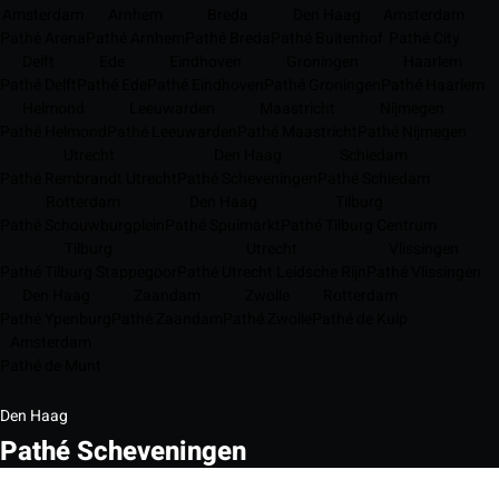
Amsterdam
Arnhem
Breda
Den Haag
Amsterdam
Pathé Arena
Pathé Arnhem
Pathé Breda
Pathé Buitenhof
Pathé City
Delft
Ede
Eindhoven
Groningen
Haarlem
Pathé Delft
Pathé Ede
Pathé Eindhoven
Pathé Groningen
Pathé Haarlem
Helmond
Leeuwarden
Maastricht
Nijmegen
Pathé Helmond
Pathé Leeuwarden
Pathé Maastricht
Pathé Nijmegen
Utrecht
Den Haag
Schiedam
Pathé Rembrandt Utrecht
Pathé Scheveningen
Pathé Schiedam
Rotterdam
Den Haag
Tilburg
Pathé Schouwburgplein
Pathé Spuimarkt
Pathé Tilburg Centrum
Tilburg
Utrecht
Vlissingen
Pathé Tilburg Stappegoor
Pathé Utrecht Leidsche Rijn
Pathé Vlissingen
Den Haag
Zaandam
Zwolle
Rotterdam
Pathé Ypenburg
Pathé Zaandam
Pathé Zwolle
Pathé de Kuip
Amsterdam
Pathé de Munt
Den Haag
Pathé Scheveningen