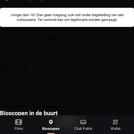
Jonger dan 16? Dan geen toegang, ook niet onder begeleiding van een
volwassene. Ter controle kan om legitimatie worden gevraagd.
Geweld
Angst
Seks
Grof taalgebruik
Discriminatie
Drugs- en/of alcoholgebruik
Mijn watchlist
Volgende voorstelling: Tuesday 11 August
Bioscopen in de buurt
Pathé Buitenhof
Pathé Spuimarkt
Films
Bioscopen
Club Pathé
Wallet