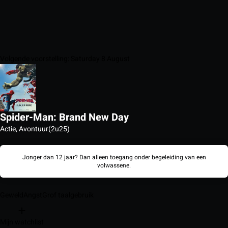
Volgende voorstelling: Saturday 8 August
Spider-Man: Brand New Day
Actie, Avontuur
(2u25)
Jonger dan 12 jaar? Dan alleen toegang onder begeleiding van een
volwassene.
Geweld
Angst
Grof taalgebruik
Mijn watchlist