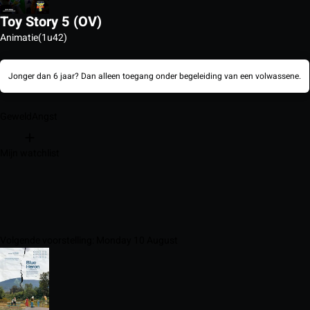
Toy Story 5 (OV)
Animatie
(1u42)
Jonger dan 6 jaar? Dan alleen toegang onder begeleiding van een volwassene.
Geweld
Angst
Mijn watchlist
Volgende voorstelling: Monday 10 August