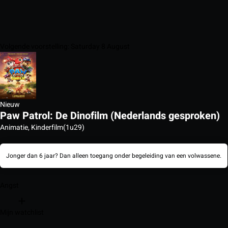
Volgende voorstelling: Saturday 8 August
Nieuw
Paw Patrol: De Dinofilm (Nederlands gesproken)
Animatie, Kinderfilm
(1u29)
Jonger dan 6 jaar? Dan alleen toegang onder begeleiding van een volwassene.
Angst
Mijn watchlist