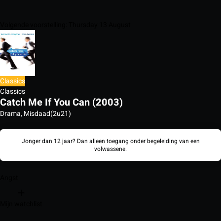
Volgende voorstelling: Thursday 13 August
Classics
Classics
Catch Me If You Can (2003)
Drama, Misdaad
(2u21)
Jonger dan 12 jaar? Dan alleen toegang onder begeleiding van een
volwassene.
Angst
Mijn watchlist