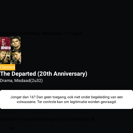
Volgende voorstelling: Wednesday 12 August
Classics
The Departed (20th Anniversary)
Drama, Misdaad
(2u32)
Jonger dan 16? Dan geen toegang, ook niet onder begeleiding van een
volwassene. Ter controle kan om legitimatie worden gevraagd.
Geweld
Grof taalgebruik
Drugs- en/of alcoholgebruik