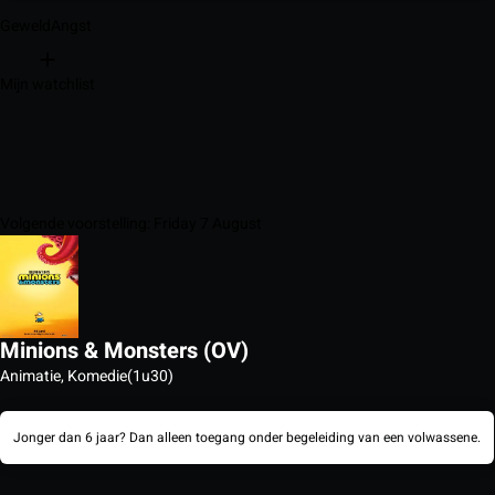
Geweld
Angst
Mijn watchlist
Volgende voorstelling: Friday 7 August
Minions & Monsters (OV)
Animatie, Komedie
(1u30)
Jonger dan 6 jaar? Dan alleen toegang onder begeleiding van een volwassene.