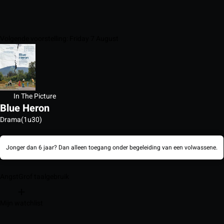
Volgende voorstelling: Friday 7 August
In The Picture
Blue Heron
Drama
(1u30)
Jonger dan 6 jaar? Dan alleen toegang onder begeleiding van een volwassene.
Angst
Grof taalgebruik
Mijn watchlist