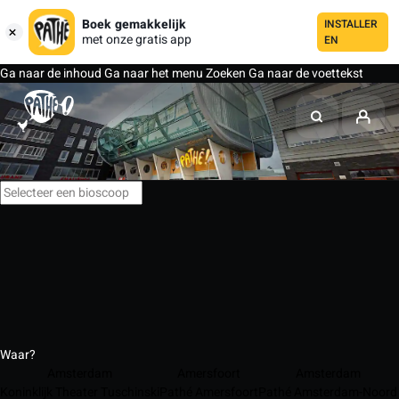
Boek gemakkelijk
INSTALLER
met onze gratis app
EN
Ga naar de inhoud
Ga naar het menu
Zoeken
Ga naar de voettekst
Waar?
Amsterdam
Amersfoort
Amsterdam
Koninklijk Theater Tuschinski
Pathé Amersfoort
Pathé Amsterdam-Noord