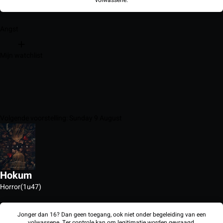
volwassene.
Angst
Mijn watchlist
Volgende voorstelling: Sunday 9 August
Hokum
Horror
(1u47)
Jonger dan 16? Dan geen toegang, ook niet onder begeleiding van een
volwassene. Ter controle kan om legitimatie worden gevraagd.