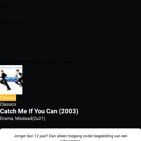
Angst
Mijn watchlist
Volgende voorstelling: Friday 7 August
Classics
Classics
Catch Me If You Can (2003)
Drama, Misdaad
(2u21)
Jonger dan 12 jaar? Dan alleen toegang onder begeleiding van een