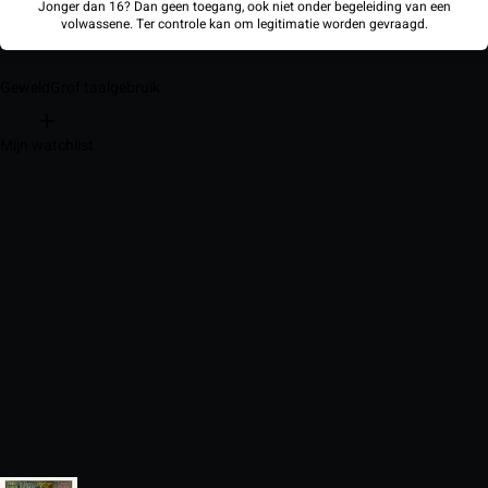
Jonger dan 16? Dan geen toegang, ook niet onder begeleiding van een
volwassene. Ter controle kan om legitimatie worden gevraagd.
Geweld
Grof taalgebruik
Mijn watchlist