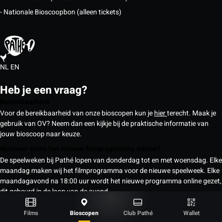
- Nationale Bioscoopbon (alleen tickets)
NL
EN
Heb je een vraag?
Bereikbaarheid
Voor de bereikbaarheid van onze bioscopen kun je
hier
terecht. Maak je
gebruik van OV? Neem dan een kijkje bij de praktische informatie van
jouw bioscoop naar keuze.
Wanneer komt het nieuwe filmprogramma online?
De speelweken bij Pathé lopen van donderdag tot en met woensdag. Elke
maandag maken wij het filmprogramma voor de nieuwe speelweek. Elke
maandagavond na 18:00 uur wordt het nieuwe programma online gezet,
dit gebeurd in de loop van de avond.
Enkele voorstellingen worden eerder al online gezet. Dit zijn hoofdzakelijk
Films
Bioscopen
Club Pathé
Wallet
IMAX, 4DX, Dolby Cinema, Dolby Atmos en ScreenX voorstellingen. Na