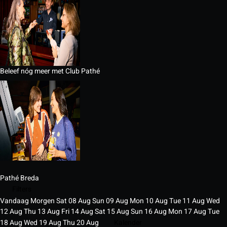
Beleef nóg meer met Club Pathé
Pathé Breda
Filters
Vandaag
Morgen
Sat
08
Aug
Sun
09
Aug
Mon
10
Aug
Tue
11
Aug
Wed
12
Aug
Thu
13
Aug
Fri
14
Aug
Sat
15
Aug
Sun
16
Aug
Mon
17
Aug
Tue
18
Aug
Wed
19
Aug
Thu
20
Aug
Kalender