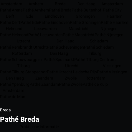
Amsterdam
Arnhem
Breda
Den Haag
Amsterdam
Pathé Arena
Pathé Arnhem
Pathé Breda
Pathé Buitenhof
Pathé City
Delft
Ede
Eindhoven
Groningen
Haarlem
Pathé Delft
Pathé Ede
Pathé Eindhoven
Pathé Groningen
Pathé Haarlem
Helmond
Leeuwarden
Maastricht
Nijmegen
Pathé Helmond
Pathé Leeuwarden
Pathé Maastricht
Pathé Nijmegen
Utrecht
Den Haag
Schiedam
Pathé Rembrandt Utrecht
Pathé Scheveningen
Pathé Schiedam
Rotterdam
Den Haag
Tilburg
Pathé Schouwburgplein
Pathé Spuimarkt
Pathé Tilburg Centrum
Tilburg
Utrecht
Vlissingen
Pathé Tilburg Stappegoor
Pathé Utrecht Leidsche Rijn
Pathé Vlissingen
Den Haag
Zaandam
Zwolle
Rotterdam
Pathé Ypenburg
Pathé Zaandam
Pathé Zwolle
Pathé de Kuip
Amsterdam
Pathé de Munt
Breda
Pathé Breda
Praktische informatie