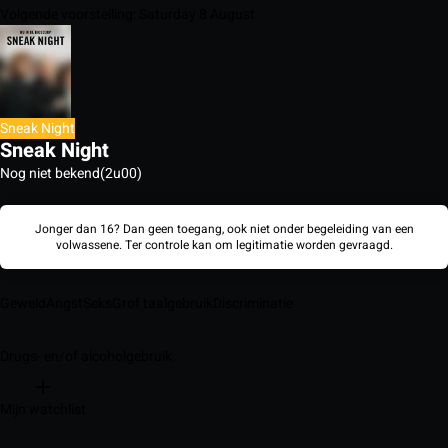
Volgende voorstelling: Saturday 8 August
Sneak Night
Sneak Night
Nog niet bekend
(2u00)
Jonger dan 16? Dan geen toegang, ook niet onder begeleiding van een
volwassene. Ter controle kan om legitimatie worden gevraagd.
Geweld
Angst
Seks
Grof taalgebruik
Discriminatie
Drugs- en/of alcoholgebruik
Mijn watchlist