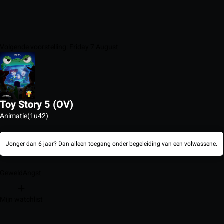
Volgende voorstelling: Friday 7 August
Toy Story 5 (OV)
Animatie
(1u42)
Jonger dan 6 jaar? Dan alleen toegang onder begeleiding van een volwassene.
Geweld
Angst
Mijn watchlist