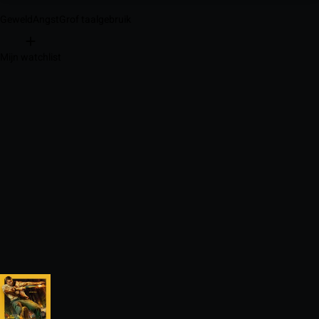
Geweld
Angst
Grof taalgebruik
Mijn watchlist