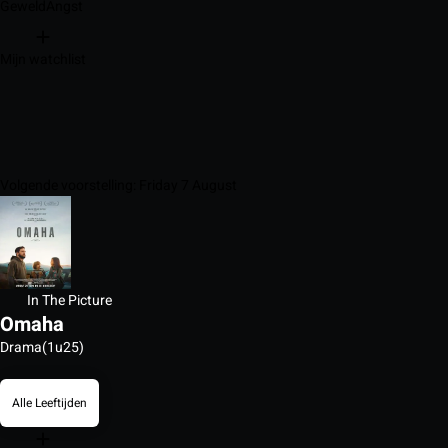
Geweld
Angst
Mijn watchlist
Volgende voorstelling: Friday 7 August
In The Picture
Omaha
Drama
(1u25)
Alle Leeftijden