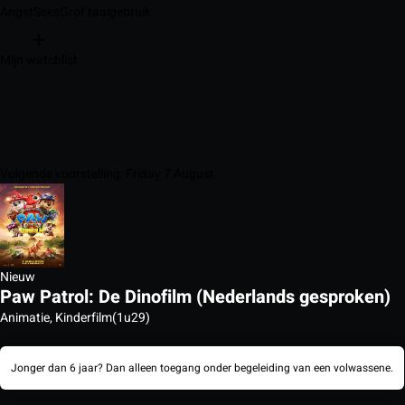
Angst
Seks
Grof taalgebruik
Mijn watchlist
Volgende voorstelling: Friday 7 August
Nieuw
Paw Patrol: De Dinofilm (Nederlands gesproken)
Animatie, Kinderfilm
(1u29)
Jonger dan 6 jaar? Dan alleen toegang onder begeleiding van een volwassene.