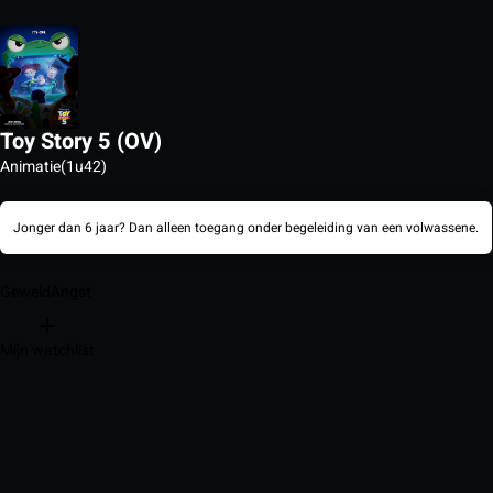
Toy Story 5 (OV)
Animatie
(1u42)
Jonger dan 6 jaar? Dan alleen toegang onder begeleiding van een volwassene.
Geweld
Angst
Mijn watchlist