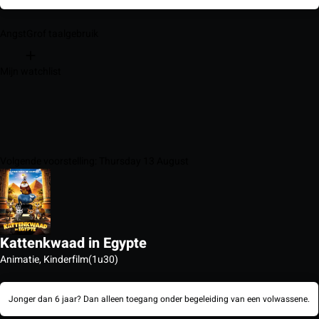
Angst
Grof taalgebruik
Mijn watchlist
Volgende voorstelling: Thursday 13 August
Kattenkwaad in Egypte
Animatie, Kinderfilm
(1u30)
Jonger dan 6 jaar? Dan alleen toegang onder begeleiding van een volwassene.