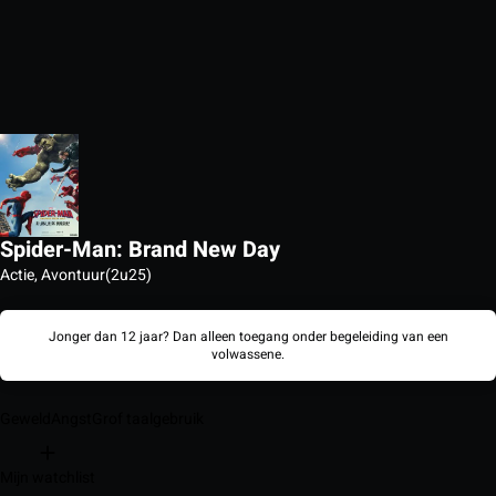
Spider-Man: Brand New Day
Actie, Avontuur
(2u25)
Jonger dan 12 jaar? Dan alleen toegang onder begeleiding van een
volwassene.
Geweld
Angst
Grof taalgebruik
Mijn watchlist