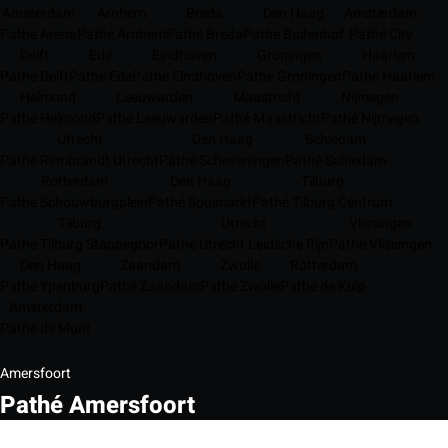
Amsterdam
Arnhem
Breda
Den Haag
Amsterdam
Pathé Arena
Pathé Arnhem
Pathé Breda
Pathé Buitenhof
Pathé City
Delft
Ede
Eindhoven
Groningen
Haarlem
Pathé Delft
Pathé Ede
Pathé Eindhoven
Pathé Groningen
Pathé Haarlem
Helmond
Leeuwarden
Maastricht
Nijmegen
Pathé Helmond
Pathé Leeuwarden
Pathé Maastricht
Pathé Nijmegen
Utrecht
Den Haag
Schiedam
Pathé Rembrandt Utrecht
Pathé Scheveningen
Pathé Schiedam
Rotterdam
Den Haag
Tilburg
Pathé Schouwburgplein
Pathé Spuimarkt
Pathé Tilburg Centrum
Tilburg
Utrecht
Vlissingen
Pathé Tilburg Stappegoor
Pathé Utrecht Leidsche Rijn
Pathé Vlissingen
Den Haag
Zaandam
Zwolle
Rotterdam
Pathé Ypenburg
Pathé Zaandam
Pathé Zwolle
Pathé de Kuip
Amsterdam
Pathé de Munt
Amersfoort
Pathé Amersfoort