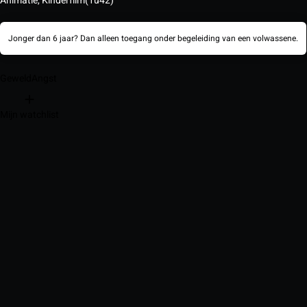
Animatie, Kinderfilm
(1u42)
Jonger dan 6 jaar? Dan alleen toegang onder begeleiding van een volwassene.
Geweld
Angst
Mijn watchlist