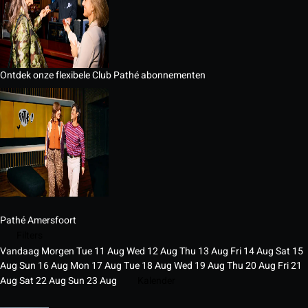
Ontdek onze flexibele Club Pathé abonnementen
Pathé Amersfoort
Filters
Vandaag
Morgen
Tue
11
Aug
Wed
12
Aug
Thu
13
Aug
Fri
14
Aug
Sat
15
Aug
Sun
16
Aug
Mon
17
Aug
Tue
18
Aug
Wed
19
Aug
Thu
20
Aug
Fri
21
Aug
Sat
22
Aug
Sun
23
Aug
Kalender