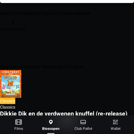
Seks
Grof taalgebruik
Drugs- en/of alcoholgebruik
Mijn watchlist
Volgende voorstelling: Wednesday 12 August
Classics
Classics
Dikkie Dik en de verdwenen knuffel (re-release)
Animatie, Kinderfilm
(1u02)
Films
Bioscopen
Club Pathé
Wallet