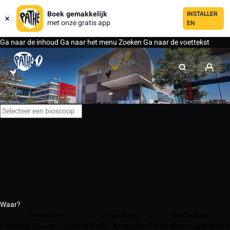
Boek gemakkelijk
INSTALLER
met onze gratis app
EN
Ga naar de inhoud
Ga naar het menu
Zoeken
Ga naar de voettekst
Waar?
Amsterdam
Amersfoort
Amsterdam
Koninklijk Theater Tuschinski
Pathé Amersfoort
Pathé Amsterdam-Noord