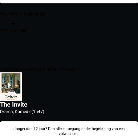
Geweld
Grof taalgebruik
Mijn watchlist
Volgende voorstelling: Monday 10 August
The Invite
Drama, Komedie
(1u47)
Jonger dan 12 jaar? Dan alleen toegang onder begeleiding van een
volwassene.