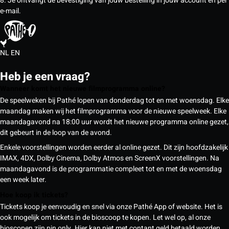
8. Je ontvangt de bevestiging van jouw bestelling in jouw account en per
e-mail.
NL
EN
Heb je een vraag?
Wanneer komt het nieuwe filmprogramma online?
De speelweken bij Pathé lopen van donderdag tot en met woensdag. Elke
maandag maken wij het filmprogramma voor de nieuwe speelweek. Elke
maandagavond na 18:00 uur wordt het nieuwe programma online gezet,
dit gebeurt in de loop van de avond.
Enkele voorstellingen worden eerder al online gezet. Dit zijn hoofdzakelijk
IMAX, 4DX, Dolby Cinema, Dolby Atmos en ScreenX voorstellingen. Na
maandagavond is de programmatie compleet tot en met de woensdag
een week later.
Hoe koop ik tickets?
Tickets koop je eenvoudig en snel via onze Pathé App of website. Het is
ook mogelijk om tickets in de bioscoop te kopen. Let wel op, al onze
bioscopen zijn pin only. Hier kan niet met contant geld betaald worden.