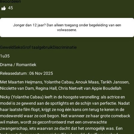
Beoordelen
45
Jonger dan 12 jaar? Dan alleen toegang onder begeleiding van een
volwassene.
Geweld
Seks
Grof taalgebruik
Discriminatie
1u35
Drama / Romantiek
Releasedatum : 06 Nov 2025
Met
Maarten Heijmans, Yolanthe Cabau, Anouk Maas, Tarikh Janssen,
Nicolette van Dam, Regina Hall, Chris Nietvelt
van
Appie Boudellah
Nicky (Yolanthe Cabau) leeft in de hoogste versnelling: als actrice en
model is ze gewend aan de spotlights en de schijn van perfectie. Nadat
haar laatste film flopt, krijgt ze nog één kans om terug te keren in de
modewereld waar ze ooit begon. Net wanneer ze haar grote comeback
wil maken, wordt ze geconfronteerd met een onverwachte
zwangerschap, iets waarvan ze dacht dat het onmogelijk was. Een