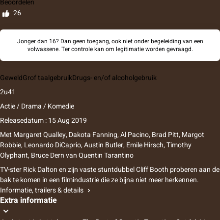
Beoordelen
26
Jonger dan 16? Dan geen toegang, ook niet onder begeleiding van een
volwassene. Ter controle kan om legitimatie worden gevraagd.
Geweld
Grof taalgebruik
Drugs- en/of alcoholgebruik
2u41
Actie / Drama / Komedie
Releasedatum : 15 Aug 2019
Met
Margaret Qualley
,
Dakota Fanning
,
Al Pacino
,
Brad Pitt
,
Margot
Robbie
,
Leonardo DiCaprio
,
Austin Butler
,
Emile Hirsch
,
Timothy
Olyphant
,
Bruce Dern
van
Quentin Tarantino
TV-ster Rick Dalton en zijn vaste stuntdubbel Cliff Booth proberen aan de
bak te komen in een filmindustrie die ze bijna niet meer herkennen.
Informatie, trailers & details
Extra informatie