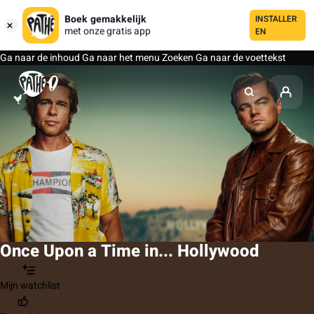
Boek gemakkelijk
INSTALLER
met onze gratis app
EN
Ga naar de inhoud
Ga naar het menu
Zoeken
Ga naar de voettekst
Once Upon a Time in... Hollywood
Mijn watchlist