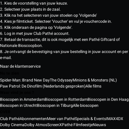
1. Kies de voorstelling van jouw keuze.
2. Selecteer jouw plaats in de zaal.
3. Klik na het selecteren van jouw stoelen op 'Volgende'
4. Kies je filmticket. Selecteer 'Voucher' en vul je vouchercode in.
5. Klik onderaan de pagina op 'Volgende'.
6. Log in met jouw Club Pathé account.
7. Betaal de transactie, dit is ook mogelijk met een Pathé Giftcard of
Nationale Bioscoopbon.
8. Je ontvangt de bevestiging van jouw bestelling in jouw account en per
e-mail.
Naar de klantenservice
Nu te zien
Spider-Man: Brand New Day
The Odyssey
Minions & Monsters (NL)
Paw Patrol: De Dinofilm (Nederlands gesproken)
Alle films
Waar vind je ons ?
Bioscopen in Amsterdam
Bioscopen in Rotterdam
Bioscopen in Den Haag
Bioscopen in Utrecht
Bioscopen in Tilburg
Alle bioscopen
OVER
Club Pathé
Abonnementen
Meer van Pathé
Specials & Events
IMAX
4DX
Dolby Cinema
Dolby Atmos
ScreenX
Pathé Filmfeestje
Nieuws