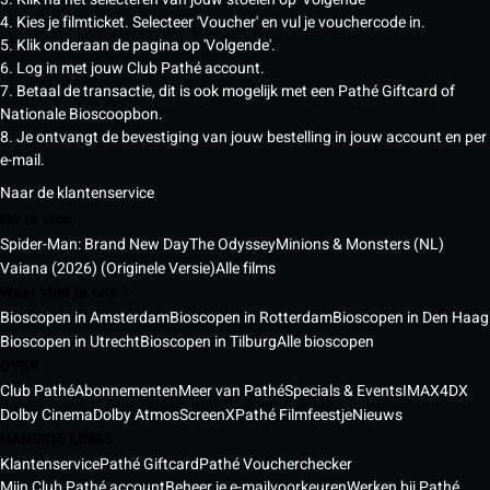
4. Kies je filmticket. Selecteer 'Voucher' en vul je vouchercode in.
5. Klik onderaan de pagina op 'Volgende'.
6. Log in met jouw Club Pathé account.
7. Betaal de transactie, dit is ook mogelijk met een Pathé Giftcard of
Nationale Bioscoopbon.
8. Je ontvangt de bevestiging van jouw bestelling in jouw account en per
e-mail.
Naar de klantenservice
Nu te zien
Spider-Man: Brand New Day
The Odyssey
Minions & Monsters (NL)
Vaiana (2026) (Originele Versie)
Alle films
Waar vind je ons ?
Bioscopen in Amsterdam
Bioscopen in Rotterdam
Bioscopen in Den Haag
Bioscopen in Utrecht
Bioscopen in Tilburg
Alle bioscopen
OVER
Club Pathé
Abonnementen
Meer van Pathé
Specials & Events
IMAX
4DX
Dolby Cinema
Dolby Atmos
ScreenX
Pathé Filmfeestje
Nieuws
HANDIGE LINKS
Klantenservice
Pathé Giftcard
Pathé Voucherchecker
Mijn Club Pathé account
Beheer je e-mailvoorkeuren
Werken bij Pathé