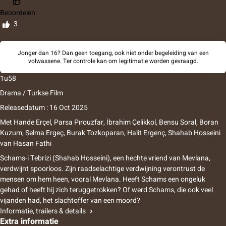
Beoordelen
3
Jonger dan 16? Dan geen toegang, ook niet onder begeleiding van een
volwassene. Ter controle kan om legitimatie worden gevraagd.
1u58
Drama / Turkse Film
Releasedatum : 16 Oct 2025
Met
Hande Erçel, Parsa Pırouzfar, İbrahim Çelikkol, Bensu Soral, Boran
Kuzum, Selma Ergeç, Burak Tozkoparan, Halit Ergenç, Shahab Hosseini
van
Hasan Fathi
Schams-i Tebrizi (Shahab Hosseini), een hechte vriend van Mevlana,
verdwijnt spoorloos. Zijn raadselachtige verdwijning verontrust de
mensen om hem heen, vooral Mevlana. Heeft Schams een ongeluk
gehad of heeft hij zich teruggetrokken? Of werd Schams, die ook veel
vijanden had, het slachtoffer van een moord?
Informatie, trailers & details
Extra informatie