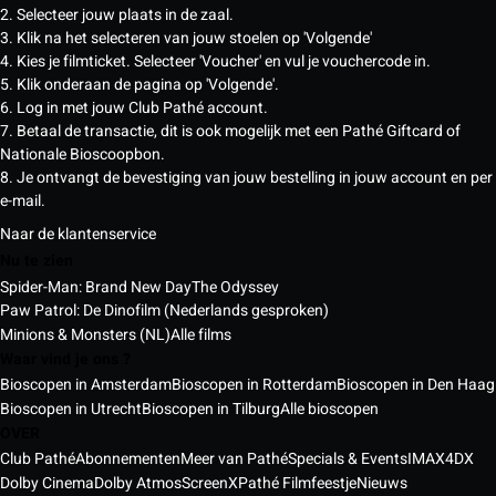
2. Selecteer jouw plaats in de zaal.
3. Klik na het selecteren van jouw stoelen op 'Volgende'
4. Kies je filmticket. Selecteer 'Voucher' en vul je vouchercode in.
5. Klik onderaan de pagina op 'Volgende'.
6. Log in met jouw Club Pathé account.
7. Betaal de transactie, dit is ook mogelijk met een Pathé Giftcard of
Nationale Bioscoopbon.
8. Je ontvangt de bevestiging van jouw bestelling in jouw account en per
e-mail.
Naar de klantenservice
Nu te zien
Spider-Man: Brand New Day
The Odyssey
Paw Patrol: De Dinofilm (Nederlands gesproken)
Minions & Monsters (NL)
Alle films
Waar vind je ons ?
Bioscopen in Amsterdam
Bioscopen in Rotterdam
Bioscopen in Den Haag
Bioscopen in Utrecht
Bioscopen in Tilburg
Alle bioscopen
OVER
Club Pathé
Abonnementen
Meer van Pathé
Specials & Events
IMAX
4DX
Dolby Cinema
Dolby Atmos
ScreenX
Pathé Filmfeestje
Nieuws