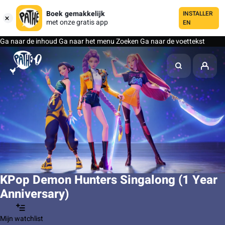
Boek gemakkelijk
INSTALLER
met onze gratis app
EN
Ga naar de inhoud
Ga naar het menu
Zoeken
Ga naar de voettekst
KPop Demon Hunters Singalong (1 Year
Anniversary)
Mijn watchlist