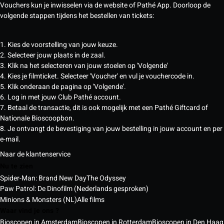
Vouchers kun je inwisselen via de website of Pathé App. Doorloop de
volgende stappen tijdens het bestellen van tickets:
1. Kies de voorstelling van jouw keuze.
2. Selecteer jouw plaats in de zaal.
3. Klik na het selecteren van jouw stoelen op 'Volgende'
4. Kies je filmticket. Selecteer 'Voucher' en vul je vouchercode in.
5. Klik onderaan de pagina op 'Volgende'.
6. Log in met jouw Club Pathé account.
7. Betaal de transactie, dit is ook mogelijk met een Pathé Giftcard of
Nationale Bioscoopbon.
8. Je ontvangt de bevestiging van jouw bestelling in jouw account en per
e-mail.
Naar de klantenservice
Nu te zien
Spider-Man: Brand New Day
The Odyssey
Paw Patrol: De Dinofilm (Nederlands gesproken)
Minions & Monsters (NL)
Alle films
Waar vind je ons ?
Bioscopen in Amsterdam
Bioscopen in Rotterdam
Bioscopen in Den Haag