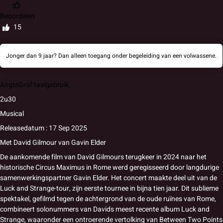
Beoordelen
15
Jonger dan 9 jaar? Dan alleen toegang onder begeleiding van een volwassene.
Angst
Grof taalgebruik
2u30
Musical
Releasedatum : 17 Sep 2025
Met
David Gilmour
van
Gavin Elder
De aankomende film van David Gilmours terugkeer in 2024 naar het
historische Circus Maximus in Rome werd geregisseerd door langdurige
samenwerkingspartner Gavin Elder. Het concert maakte deel uit van de
Luck and Strange-tour, zijn eerste tournee in bijna tien jaar. Dit sublieme
spektakel, gefilmd tegen de achtergrond van de oude ruïnes van Rome,
combineert solonummers van Davids meest recente album Luck and
Strange, waaronder een ontroerende vertolking van Between Two Points