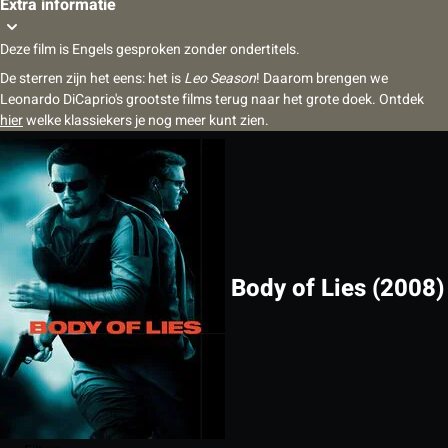
Extra informatie
Deze film is Engels gesproken zonder ondertitels.
De sterren zijn het eens: het is
Leo Season
! Daarom brengen we
Leonardo DiCaprio's grootste films terug naar het grote doek. Ontdek
hier
welke klassiekers je nog meer kunt zien.
Body of Lies (2008)