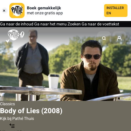
Boek gemakkelijk
INSTALLER
met onze gratis app
EN
Ga naar de inhoud
Ga naar het menu
Zoeken
Ga naar de voettekst
Classics
Body of Lies (2008)
Kijk bij Pathé Thuis