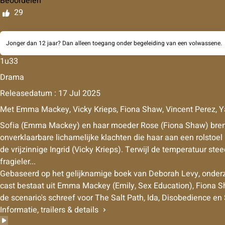
Beoordelen
29
Jonger dan 12 jaar? Dan alleen toegang onder begeleiding van een volwassene.
1u33
Drama
Releasedatum : 17 Jul 2025
Met
Emma Mackey, Vicky Krieps, Fiona Shaw, Vincent Perez, 
Sofia (Emma Mackey) en haar moeder Rose (Fiona Shaw) breng
onverklaarbare lichamelijke klachten die haar aan een rolstoel
de vrijzinnige Ingrid (Vicky Krieps). Terwijl de temperatuur s
fragieler...
Gebaseerd op het gelijknamige boek van Deborah Levy, onderzoe
cast bestaat uit Emma Mackey (Emily, Sex Education), Fiona Sh
de scenario's schreef voor The Salt Path, Ida, Disobedience en 
Informatie, trailers & details