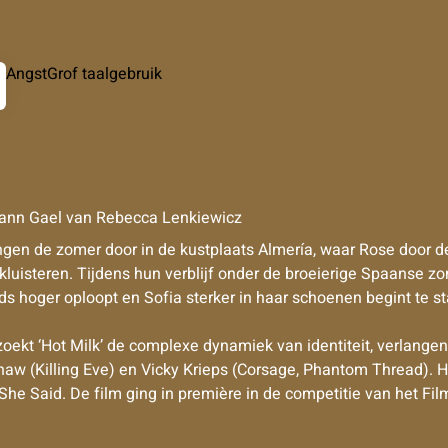
Angst
Grof taalgebruik
Yann Gael
van
Rebecca Lenkiewicz
en de zomer door in de kustplaats Almería, waar Rose door 
 kluisteren. Tijdens hun verblijf onder de broeierige Spaanse 
teeds hoger oploopt en Sofia sterker in haar schoenen begint te
kt ‘Hot Milk’ de complexe dynamiek van identiteit, verlangen, 
aw (Killing Eve) en Vicky Krieps (Corsage, Phantom Thread). H
She Said. De film ging in première in de competitie van het Film