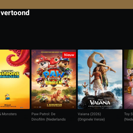
 vertoond
Nieuw
& Monsters
Paw Patrol: De
Vaiana (2026)
Toy S
Dinofilm (Nederlands
(Originele Versie)
(Nede
gesproken)