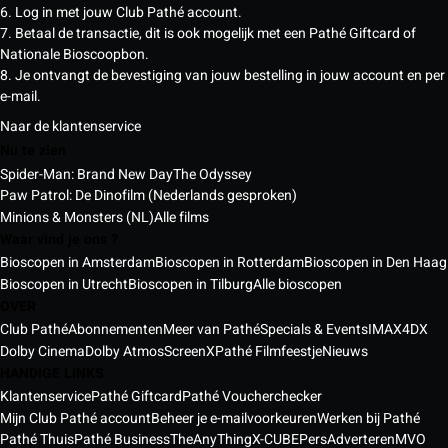
6. Log in met jouw Club Pathé account.
7. Betaal de transactie, dit is ook mogelijk met een Pathé Giftcard of
Nationale Bioscoopbon.
8. Je ontvangt de bevestiging van jouw bestelling in jouw account en per
e-mail.
Naar de klantenservice
Nu te zien
Spider-Man: Brand New Day
The Odyssey
Paw Patrol: De Dinofilm (Nederlands gesproken)
Minions & Monsters (NL)
Alle films
Waar vind je ons ?
Bioscopen in Amsterdam
Bioscopen in Rotterdam
Bioscopen in Den Haag
Bioscopen in Utrecht
Bioscopen in Tilburg
Alle bioscopen
OVER
Club Pathé
Abonnementen
Meer van Pathé
Specials & Events
IMAX
4DX
Dolby Cinema
Dolby Atmos
ScreenX
Pathé Filmfeestje
Nieuws
HANDIGE LINKS
Klantenservice
Pathé Giftcard
Pathé Voucherchecker
Mijn Club Pathé account
Beheer je e-mailvoorkeuren
Werken bij Pathé
Pathé Thuis
Pathé Business
TheAnyThing
X-CUBE
Pers
Adverteren
MVO