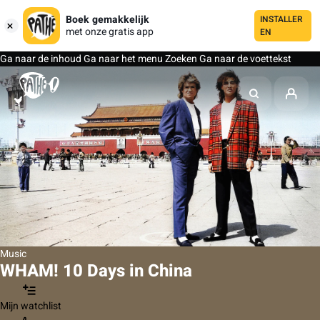
Boek gemakkelijk
INSTALLER
met onze gratis app
EN
Ga naar de inhoud
Ga naar het menu
Zoeken
Ga naar de voettekst
Music
WHAM! 10 Days in China
Mijn watchlist