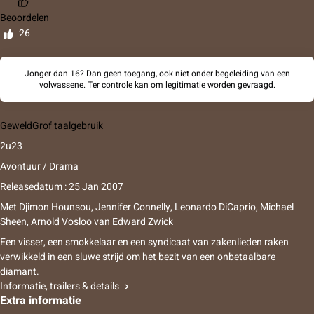
Beoordelen
26
Jonger dan 16? Dan geen toegang, ook niet onder begeleiding van een
volwassene. Ter controle kan om legitimatie worden gevraagd.
Geweld
Grof taalgebruik
2u23
Avontuur / Drama
Releasedatum : 25 Jan 2007
Met
Djimon Hounsou
,
Jennifer Connelly
,
Leonardo DiCaprio
,
Michael
Sheen
,
Arnold Vosloo
van
Edward Zwick
Een visser, een smokkelaar en een syndicaat van zakenlieden raken
verwikkeld in een sluwe strijd om het bezit van een onbetaalbare
diamant.
Informatie, trailers & details
Extra informatie