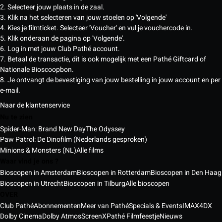
2. Selecteer jouw plaats in de zaal.
3. Klik na het selecteren van jouw stoelen op 'Volgende'
4. Kies je filmticket. Selecteer 'Voucher' en vul je vouchercode in.
5. Klik onderaan de pagina op 'Volgende'.
6. Log in met jouw Club Pathé account.
7. Betaal de transactie, dit is ook mogelijk met een Pathé Giftcard of
Nationale Bioscoopbon.
8. Je ontvangt de bevestiging van jouw bestelling in jouw account en per
e-mail.
Naar de klantenservice
Nu te zien
Spider-Man: Brand New Day
The Odyssey
Paw Patrol: De Dinofilm (Nederlands gesproken)
Minions & Monsters (NL)
Alle films
Waar vind je ons ?
Bioscopen in Amsterdam
Bioscopen in Rotterdam
Bioscopen in Den Haag
Bioscopen in Utrecht
Bioscopen in Tilburg
Alle bioscopen
OVER
Club Pathé
Abonnementen
Meer van Pathé
Specials & Events
IMAX
4DX
Dolby Cinema
Dolby Atmos
ScreenX
Pathé Filmfeestje
Nieuws