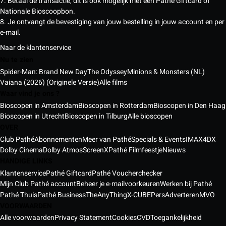
7. Betaal de transactie, dit is ook mogelijk met een Pathé Giftcard of
Nationale Bioscoopbon.
8. Je ontvangt de bevestiging van jouw bestelling in jouw account en per
e-mail.
Naar de klantenservice
Nu te zien
Spider-Man: Brand New Day
The Odyssey
Minions & Monsters (NL)
Vaiana (2026) (Originele Versie)
Alle films
Waar vind je ons ?
Bioscopen in Amsterdam
Bioscopen in Rotterdam
Bioscopen in Den Haag
Bioscopen in Utrecht
Bioscopen in Tilburg
Alle bioscopen
OVER
Club Pathé
Abonnementen
Meer van Pathé
Specials & Events
IMAX
4DX
Dolby Cinema
Dolby Atmos
ScreenX
Pathé Filmfeestje
Nieuws
HANDIGE LINKS
Klantenservice
Pathé Giftcard
Pathé Voucherchecker
Mijn Club Pathé account
Beheer je e-mailvoorkeuren
Werken bij Pathé
Pathé Thuis
Pathé Business
TheAnyThing
X-CUBE
Pers
Adverteren
MVO
VOORWAARDEN
Alle voorwaarden
Privacy Statement
Cookies
CVD
Toegankelijkheid