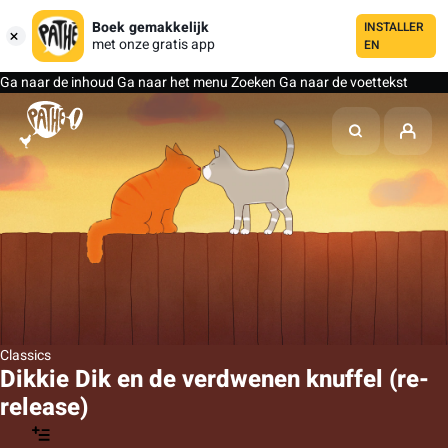
Boek gemakkelijk
INSTALLER
met onze gratis app
EN
Ga naar de inhoud
Ga naar het menu
Zoeken
Ga naar de voettekst
Classics
Dikkie Dik en de verdwenen knuffel (re-
release)