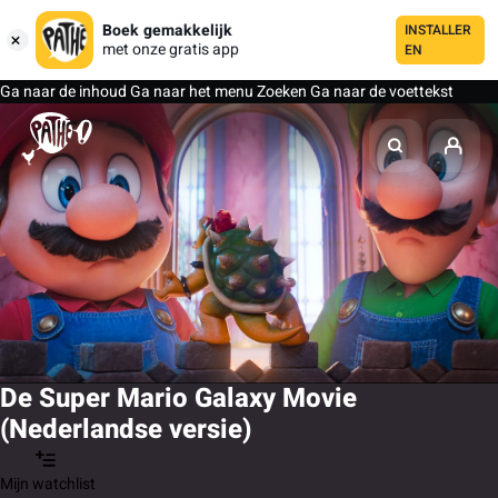
Boek gemakkelijk
INSTALLER
met onze gratis app
EN
Ga naar de inhoud
Ga naar het menu
Zoeken
Ga naar de voettekst
De Super Mario Galaxy Movie
(Nederlandse versie)
Mijn watchlist