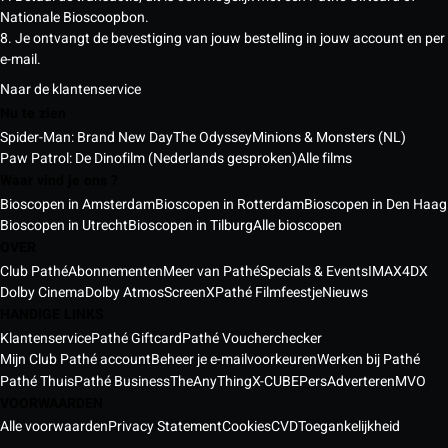
Nationale Bioscoopbon.
8. Je ontvangt de bevestiging van jouw bestelling in jouw account en per
e-mail.
Naar de klantenservice
Nu te zien
Spider-Man: Brand New Day
The Odyssey
Minions & Monsters (NL)
Paw Patrol: De Dinofilm (Nederlands gesproken)
Alle films
Waar vind je ons ?
Bioscopen in Amsterdam
Bioscopen in Rotterdam
Bioscopen in Den Haag
Bioscopen in Utrecht
Bioscopen in Tilburg
Alle bioscopen
OVER
Club Pathé
Abonnementen
Meer van Pathé
Specials & Events
IMAX
4DX
Dolby Cinema
Dolby Atmos
ScreenX
Pathé Filmfeestje
Nieuws
HANDIGE LINKS
Klantenservice
Pathé Giftcard
Pathé Voucherchecker
Mijn Club Pathé account
Beheer je e-mailvoorkeuren
Werken bij Pathé
Pathé Thuis
Pathé Business
TheAnyThing
X-CUBE
Pers
Adverteren
MVO
VOORWAARDEN
Alle voorwaarden
Privacy Statement
Cookies
CVD
Toegankelijkheid