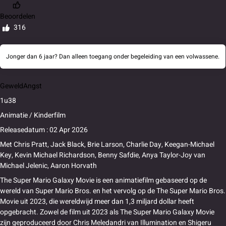
Beoordelen
316
Jonger dan 6 jaar? Dan alleen toegang onder begeleiding van een volwassene.
Geweld
Angst
1u38
Animatie / Kinderfilm
Releasedatum : 02 Apr 2026
Met
Chris Pratt
,
Jack Black
,
Brie Larson
,
Charlie Day
,
Keegan-Michael
Key
,
Kevin Michael Richardson
,
Benny Safdie
,
Anya Taylor-Joy
van
Michael Jelenic
,
Aaron Horvath
The Super Mario Galaxy Movie is een animatiefilm gebaseerd op de
wereld van Super Mario Bros. en het vervolg op de The Super Mario Bros.
Movie uit 2023, die wereldwijd meer dan 1,3 miljard dollar heeft
opgebracht. Zowel de film uit 2023 als The Super Mario Galaxy Movie
zijn geproduceerd door Chris Meledandri van Illumination en Shigeru