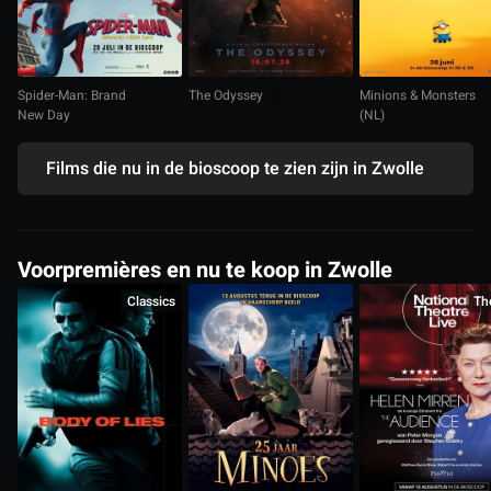
Spider-Man: Brand
The Odyssey
Minions & Monsters
New Day
(NL)
Films die nu in de bioscoop te zien zijn in Zwolle
Voorpremières en nu te koop in Zwolle
Classics
Th