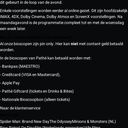
dit gebeurt in de loop van de avond.
Enkele voorstellingen worden eerder al online gezet. Dit zijn hoofdzakelijk
IMAX, 4DX, Dolby Cinema, Dolby Atmos en ScreenX voorstellingen. Na
maandagavond is de programmatie compleet tot en met de woensdag
een week later.
Kan ik contant betalen in de bioscoop?
Al onze bioscopen zijn pin only. Hier kan
niet
met contant geld betaald
worden.
In de bioscopen van Pathé kan betaald worden met:
- Bankpas (MAESTRO)
- Creditcard (VISA en Mastercard),
- Apple Pay
- Pathé Giftcard (tickets en Drinks & Bites)
- Nationale Bioscoopbon (alleen tickets)
Naar de klantenservice
Nu te zien
Spider-Man: Brand New Day
The Odyssey
Minions & Monsters (NL)
Paw Patrol: De Dinofilm (Nederlands gesproken)
Alle films