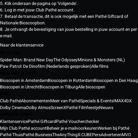
5. Klik onderaan de pagina op 'Volgende'.
6. Log in met jouw Club Pathé account.
7. Betaal de transactie, dit is ook mogelijk met een Pathé Giftcard of
Nationale Bioscoopbon.
8. Je ontvangt de bevestiging van jouw bestelling in jouw account en per
e-mail.
Naar de klantenservice
Nu te zien
Spider-Man: Brand New Day
The Odyssey
Minions & Monsters (NL)
Paw Patrol: De Dinofilm (Nederlands gesproken)
Alle films
Waar vind je ons ?
Bioscopen in Amsterdam
Bioscopen in Rotterdam
Bioscopen in Den Haag
Bioscopen in Utrecht
Bioscopen in Tilburg
Alle bioscopen
OVER
Club Pathé
Abonnementen
Meer van Pathé
Specials & Events
IMAX
4DX
Dolby Cinema
Dolby Atmos
ScreenX
Pathé Filmfeestje
Nieuws
HANDIGE LINKS
Klantenservice
Pathé Giftcard
Pathé Voucherchecker
Mijn Club Pathé account
Beheer je e-mailvoorkeuren
Werken bij Pathé
Pathé Thuis
Pathé Business
TheAnyThing
X-CUBE
Pers
Adverteren
MVO