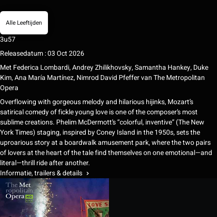
Alle Leeftijden
3u57
Releasedatum : 03 Oct 2026
Met
Federica Lombardi
,
Andrey Zhilikhovsky
,
Samantha Hankey
,
Duke
Kim
,
Ana María Martínez
,
Nimrod David Pfeffer
van
The Metropolitan
Opera
Overflowing with gorgeous melody and hilarious hijinks, Mozart’s
satirical comedy of fickle young love is one of the composer’s most
sublime creations. Phelim McDermott’s “colorful, inventive” (The New
York Times) staging, inspired by Coney Island in the 1950s, sets the
uproarious story at a boardwalk amusement park, where the two pairs
of lovers at the heart of the tale find themselves on one emotional—and
literal—thrill ride after another.
Informatie, trailers & details