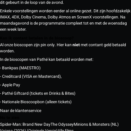
dit gebeurt in de loop van de avond.
Enkele voorstellingen worden eerder al online gezet. Dit zijn hoofdzakelijk
IMAX, 4DX, Dolby Cinema, Dolby Atmos en ScreenX voorstellingen. Na
maandagavond is de programmatie compleet tot en met de woensdag
een week later.
Kan ik contant betalen in de bioscoop?
Al onze bioscopen zijn pin only. Hier kan
niet
met contant geld betaald
worden.
In de bioscopen van Pathé kan betaald worden met:
- Bankpas (MAESTRO)
- Creditcard (VISA en Mastercard),
- Apple Pay
- Pathé Giftcard (tickets en Drinks & Bites)
- Nationale Bioscoopbon (alleen tickets)
Naar de klantenservice
Nu te zien
Spider-Man: Brand New Day
The Odyssey
Minions & Monsters (NL)
Vaiana (2026) (Originele Versie)
Alle films