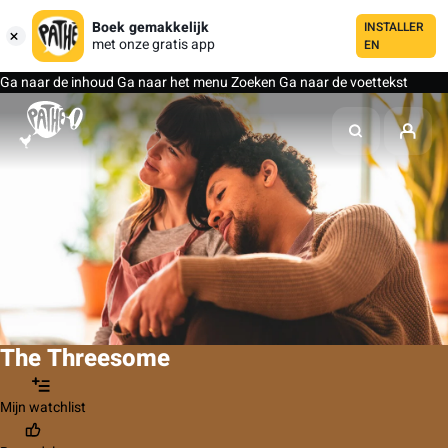
Boek gemakkelijk
INSTALLER
met onze gratis app
EN
Ga naar de inhoud
Ga naar het menu
Zoeken
Ga naar de voettekst
The Threesome
Mijn watchlist