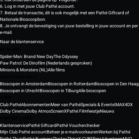
6. Log in met jouw Club Pathé account.
7. Betaal de transactie, dit is ook mogelijk met een Pathé Giftcard of
Nationale Bioscoopbon.
8. Je ontvangt de bevestiging van jouw bestelling in jouw account en per
e-mail.
Naar de klantenservice
Nu te zien
Spider-Man: Brand New Day
The Odyssey
Paw Patrol: De Dinofilm (Nederlands gesproken)
Minions & Monsters (NL)
Alle films
Waar vind je ons ?
Bioscopen in Amsterdam
Bioscopen in Rotterdam
Bioscopen in Den Haag
Bioscopen in Utrecht
Bioscopen in Tilburg
Alle bioscopen
OVER
Club Pathé
Abonnementen
Meer van Pathé
Specials & Events
IMAX
4DX
Dolby Cinema
Dolby Atmos
ScreenX
Pathé Filmfeestje
Nieuws
HANDIGE LINKS
Klantenservice
Pathé Giftcard
Pathé Voucherchecker
Mijn Club Pathé account
Beheer je e-mailvoorkeuren
Werken bij Pathé
Pathé Thuis
Pathé Business
TheAnyThing
X-CUBE
Pers
Adverteren
MVO