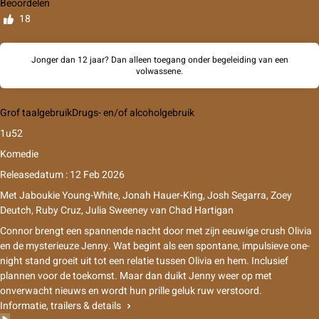
Beoordelen
18
Jonger dan 12 jaar? Dan alleen toegang onder begeleiding van een
volwassene.
Grof taalgebruik
Drugs- en/of alcoholgebruik
1u52
Komedie
Releasedatum : 12 Feb 2026
Met
Jaboukie Young-White, Jonah Hauer-King, Josh Segarra, Zoey
Deutch, Ruby Cruz, Julia Sweeney
van
Chad Hartigan
Connor brengt een spannende nacht door met zijn eeuwige crush Olivia
en de mysterieuze Jenny. Wat begint als een spontane, impulsieve one-
night stand groeit uit tot een relatie tussen Olivia en hem. Inclusief
plannen voor de toekomst. Maar dan duikt Jenny weer op met
onverwacht nieuws en wordt hun prille geluk ruw verstoord.
Informatie, trailers & details