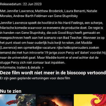
Releasedatum : 22 Jun 2023
Met
Jennifer Lawrence, Matthew Broderick, Laura Benanti, Natalie
Morales, Andrew Barth Feldman
van
Gene Stupnitsky
Jennifer Lawrence speelt de hoofdrol in No Hard Feelings, een scherpe,
hilarische komedie waarvoor ze eveneens de productie doet. De regie is
in handen van Gene Stupnitsky, die ook Good Boys heeft gemaakt en
meegeschreven heeft aan het scenario van Bad Teacher. Wanneer ze op
het punt staat om haar ouderlijk huis kwijt te raken, ziet Maddie
(Lawrence) een opmerkelijke vacature: rijke helikopterouders zoeken
iemand die met hun introverte 19-jarige zoon Percy wil ‘daten’ voordat hij
naar de universiteit gaat. Maar Maddie komt er al snel achter dat de
stugge Percy zich niet zomaar laat inpakken.
Informatie, trailers & details
Deze film wordt niet meer in de bioscoop vertoond
Er zijn geen geplande vertoningen voor deze film
Nu te zien