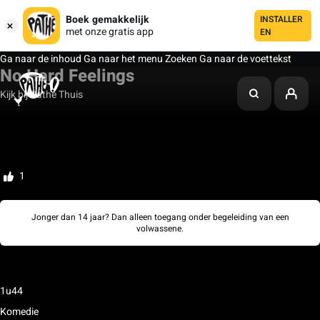
Boek gemakkelijk
INSTALLER
met onze gratis app
EN
Ga naar de inhoud
Ga naar het menu
Zoeken
Ga naar de voettekst
No Hard Feelings
Kijk bij Pathé Thuis
Mijn watchlist
Beoordelen
1
Jonger dan 14 jaar? Dan alleen toegang onder begeleiding van een
volwassene.
Seks
Grof taalgebruik
Drugs- en/of alcoholgebruik
1u44
Komedie