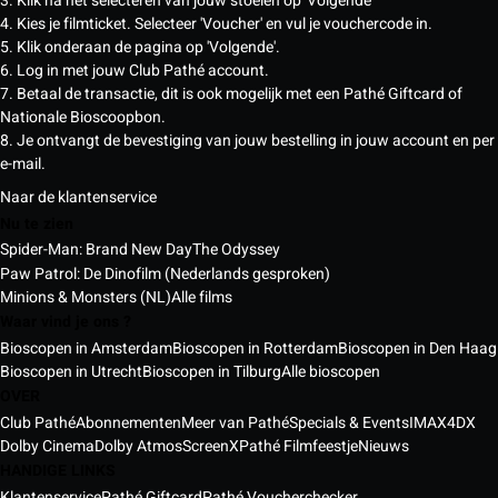
3. Klik na het selecteren van jouw stoelen op 'Volgende'
4. Kies je filmticket. Selecteer 'Voucher' en vul je vouchercode in.
5. Klik onderaan de pagina op 'Volgende'.
6. Log in met jouw Club Pathé account.
7. Betaal de transactie, dit is ook mogelijk met een Pathé Giftcard of
Nationale Bioscoopbon.
8. Je ontvangt de bevestiging van jouw bestelling in jouw account en per
e-mail.
Naar de klantenservice
Nu te zien
Spider-Man: Brand New Day
The Odyssey
Paw Patrol: De Dinofilm (Nederlands gesproken)
Minions & Monsters (NL)
Alle films
Waar vind je ons ?
Bioscopen in Amsterdam
Bioscopen in Rotterdam
Bioscopen in Den Haag
Bioscopen in Utrecht
Bioscopen in Tilburg
Alle bioscopen
OVER
Club Pathé
Abonnementen
Meer van Pathé
Specials & Events
IMAX
4DX
Dolby Cinema
Dolby Atmos
ScreenX
Pathé Filmfeestje
Nieuws
HANDIGE LINKS
Klantenservice
Pathé Giftcard
Pathé Voucherchecker