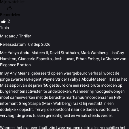
Mijn watchlist
Beoordelen
2
1min
Misdaad / Thriller
Releasedatum : 03 Sep 2026
Met
Yahya Abdul-Mateen II
,
David Strathairn
,
Mark Wahlberg
,
LisaGay
Hamilton
,
Giancarlo Esposito
,
Josh Lucas
,
Ethan Embry
,
LaChanze
van
Elegance Bratton
In By Any Means, gebaseerd op een waargebeurd verhaal, wordt de
jonge zwarte FBI-agent Wayne Strider (Yahya Abdul-Mateen II) naar het
Mississippi van de jaren ‘60 gestuurd om een reeks brute moorden op
burgerrechtenactivisten te onderzoeken. Wanneer hij noodgedwongen
moet samenwerken met de beruchte maffiahuurmoordenaar en FBI-
informant Greg Scarpa (Mark Wahlberg) raakt hij verstrikt in een
dodelijke klopjacht. Terwijl de zoektocht naar de daders voortduurt,
vervaagt de grens tussen gerechtigheid en wraak steeds verder.
Wanneer het systeem faalt, zijn twee mannen die in alles verschillen het