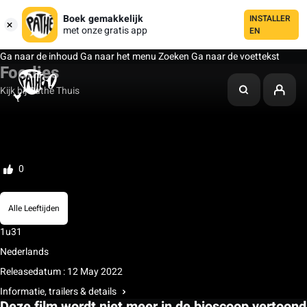
Boek gemakkelijk
INSTALLER
met onze gratis app
EN
Ga naar de inhoud
Ga naar het menu
Zoeken
Ga naar de voettekst
Foodies
Kijk bij Pathé Thuis
Mijn watchlist
Beoordelen
0
Alle Leeftijden
1u31
Nederlands
Releasedatum : 12 May 2022
Informatie, trailers & details
Deze film wordt niet meer in de bioscoop vertoond