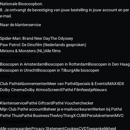
Nationale Bioscoopbon.
8. Je ontvangt de bevestiging van jouw bestelling in jouw account en per
e-mail.
Naar de klantenservice
Nu te zien
Spider-Man: Brand New Day
The Odyssey
Paw Patrol: De Dinofilm (Nederlands gesproken)
Minions & Monsters (NL)
Alle films
Waar vind je ons ?
Bioscopen in Amsterdam
Bioscopen in Rotterdam
Bioscopen in Den Haag
Bioscopen in Utrecht
Bioscopen in Tilburg
Alle bioscopen
OVER
Club Pathé
Abonnementen
Meer van Pathé
Specials & Events
IMAX
4DX
Dolby Cinema
Dolby Atmos
ScreenX
Pathé Filmfeestje
Nieuws
HANDIGE LINKS
Klantenservice
Pathé Giftcard
Pathé Voucherchecker
Mijn Club Pathé account
Beheer je e-mailvoorkeuren
Werken bij Pathé
Pathé Thuis
Pathé Business
TheAnyThing
X-CUBE
Pers
Adverteren
MVO
VOORWAARDEN
Alle voorwaarden
Privacy Statement
Cookies
CVD
Toegankelijkheid