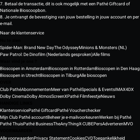
7. Betaal de transactie, dit is ook mogelijk met een Pathé Giftcard of
Nationale Bioscoopbon.
8. Je ontvangt de bevestiging van jouw bestelling in jouw account en per
e-mail.
Naar de klantenservice
Nu te zien
Spider-Man: Brand New Day
The Odyssey
Minions & Monsters (NL)
Paw Patrol: De Dinofilm (Nederlands gesproken)
Alle films
Waar vind je ons ?
Bioscopen in Amsterdam
Bioscopen in Rotterdam
Bioscopen in Den Haag
Bioscopen in Utrecht
Bioscopen in Tilburg
Alle bioscopen
OVER
Club Pathé
Abonnementen
Meer van Pathé
Specials & Events
IMAX
4DX
Dolby Cinema
Dolby Atmos
ScreenX
Pathé Filmfeestje
Nieuws
HANDIGE LINKS
Klantenservice
Pathé Giftcard
Pathé Voucherchecker
Mijn Club Pathé account
Beheer je e-mailvoorkeuren
Werken bij Pathé
Pathé Thuis
Pathé Business
TheAnyThing
X-CUBE
Pers
Adverteren
MVO
VOORWAARDEN
Alle voorwaarden
Privacy Statement
Cookies
CVD
Toegankelijkheid