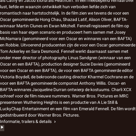
als Cathy en Jacob Elordi als Heathcliff. In een meeslepend verhaal over
lust, liefde en waanzin ontwikkelt hun verboden liefde zich van
romantisch naar hartstochtelijk. In de film zien we tevens de voor een
Oscar genomineerde Hong Chau, Shazad Latif, Alison Oliver, BAFTA-
winnaar Martin Clunes en Ewan Mitchell. Fennell regisseert de film op
basis van haar eigen scenario en produceert hem samen met Josey
McNamara (genomineerd voor een Oscar en winnares van een BAFTA)
en Robbie. Uitvoerend producenten zijn de voor een Oscar genomineerde
Tom Ackerley en Sara Desmond. Fennell werkt daarnaast samen met
onder meer director of photography Linus Sandgren (winnaar van een
Oscar en een BAFTA), production designer Suzie Davies (genomineerd
voor een Oscar en een BAFTA), de voor een BAFTA genomineerde editor
Victoria Boydell, de bekroonde casting director Kharmel Cochrane en de
voor een BAFTA genomineerde componist Anthony Willis. Oscar- en
BAFTA-winnares Jacqueline Durran ontwierp de kostuums. Charli XCX
schreef voor de film nieuwe nummers. Warner Bros. Pictures en MRC
presenteren Wuthering Heights is een productie van A Lie Still &
LuckyChap Entertainment en een film van Emerald Fennell. De film wordt
gedistribueerd door Warner Bros. Pictures.
Informatie, trailers & details