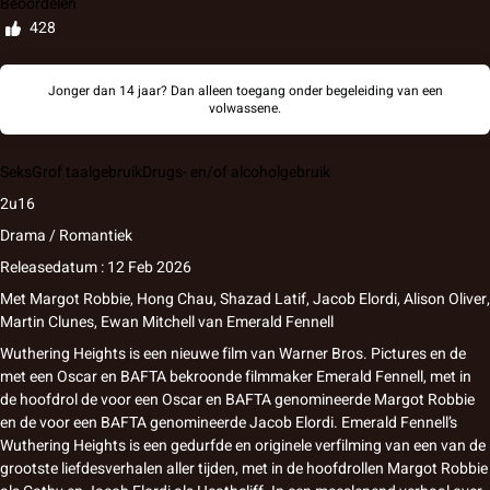
Beoordelen
428
Jonger dan 14 jaar? Dan alleen toegang onder begeleiding van een
volwassene.
Seks
Grof taalgebruik
Drugs- en/of alcoholgebruik
2u16
Drama / Romantiek
Releasedatum : 12 Feb 2026
Met
Margot Robbie
,
Hong Chau
,
Shazad Latif
,
Jacob Elordi
,
Alison Oliver
,
Martin Clunes
,
Ewan Mitchell
van
Emerald Fennell
Wuthering Heights is een nieuwe film van Warner Bros. Pictures en de
met een Oscar en BAFTA bekroonde filmmaker Emerald Fennell, met in
de hoofdrol de voor een Oscar en BAFTA genomineerde Margot Robbie
en de voor een BAFTA genomineerde Jacob Elordi. Emerald Fennell’s
Wuthering Heights is een gedurfde en originele verfilming van een van de
grootste liefdesverhalen aller tijden, met in de hoofdrollen Margot Robbie