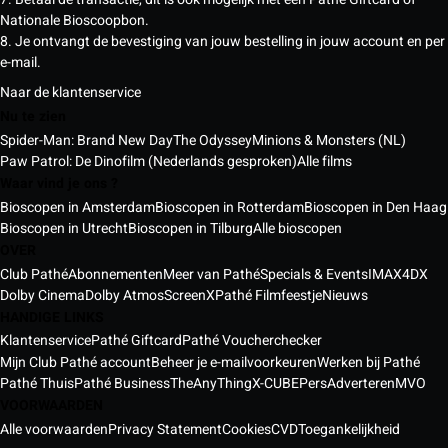
Nationale Bioscoopbon.
8. Je ontvangt de bevestiging van jouw bestelling in jouw account en per
e-mail.
Naar de klantenservice
Nu te zien
Spider-Man: Brand New Day
The Odyssey
Minions & Monsters (NL)
Paw Patrol: De Dinofilm (Nederlands gesproken)
Alle films
Waar vind je ons ?
Bioscopen in Amsterdam
Bioscopen in Rotterdam
Bioscopen in Den Haag
Bioscopen in Utrecht
Bioscopen in Tilburg
Alle bioscopen
OVER
Club Pathé
Abonnementen
Meer van Pathé
Specials & Events
IMAX
4DX
Dolby Cinema
Dolby Atmos
ScreenX
Pathé Filmfeestje
Nieuws
HANDIGE LINKS
Klantenservice
Pathé Giftcard
Pathé Voucherchecker
Mijn Club Pathé account
Beheer je e-mailvoorkeuren
Werken bij Pathé
Pathé Thuis
Pathé Business
TheAnyThing
X-CUBE
Pers
Adverteren
MVO
VOORWAARDEN
Alle voorwaarden
Privacy Statement
Cookies
CVD
Toegankelijkheid