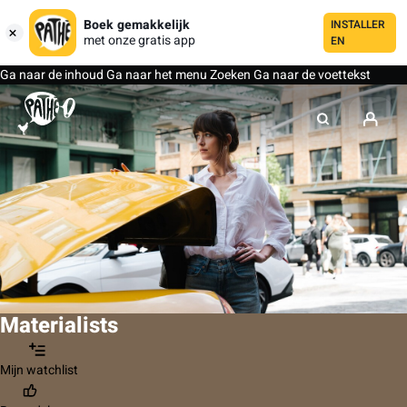
Boek gemakkelijk
INSTALLER
met onze gratis app
EN
Ga naar de inhoud
Ga naar het menu
Zoeken
Ga naar de voettekst
Materialists
Mijn watchlist