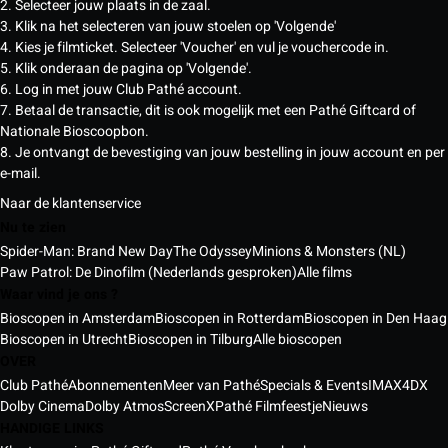
2. Selecteer jouw plaats in de zaal.
3. Klik na het selecteren van jouw stoelen op 'Volgende'
4. Kies je filmticket. Selecteer 'Voucher' en vul je vouchercode in.
5. Klik onderaan de pagina op 'Volgende'.
6. Log in met jouw Club Pathé account.
7. Betaal de transactie, dit is ook mogelijk met een Pathé Giftcard of
Nationale Bioscoopbon.
8. Je ontvangt de bevestiging van jouw bestelling in jouw account en per
e-mail.
Naar de klantenservice
Nu te zien
Spider-Man: Brand New Day
The Odyssey
Minions & Monsters (NL)
Paw Patrol: De Dinofilm (Nederlands gesproken)
Alle films
Waar vind je ons ?
Bioscopen in Amsterdam
Bioscopen in Rotterdam
Bioscopen in Den Haag
Bioscopen in Utrecht
Bioscopen in Tilburg
Alle bioscopen
OVER
Club Pathé
Abonnementen
Meer van Pathé
Specials & Events
IMAX
4DX
Dolby Cinema
Dolby Atmos
ScreenX
Pathé Filmfeestje
Nieuws
HANDIGE LINKS