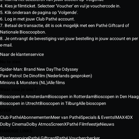
4. Kies je filmticket. Selecteer 'Voucher' en vul je vouchercode in.
5. Klik onderaan de pagina op 'Volgende'.
6. Log in met jouw Club Pathé account.
7. Betaal de transactie, dit is ook mogelijk met een Pathé Giftcard of
Nationale Bioscoopbon.
8. Je ontvangt de bevestiging van jouw bestelling in jouw account en per
e-mail.
Naar de klantenservice
Nu te zien
Spider-Man: Brand New Day
The Odyssey
Paw Patrol: De Dinofilm (Nederlands gesproken)
Minions & Monsters (NL)
Alle films
Waar vind je ons ?
Bioscopen in Amsterdam
Bioscopen in Rotterdam
Bioscopen in Den Haag
Bioscopen in Utrecht
Bioscopen in Tilburg
Alle bioscopen
OVER
Club Pathé
Abonnementen
Meer van Pathé
Specials & Events
IMAX
4DX
Dolby Cinema
Dolby Atmos
ScreenX
Pathé Filmfeestje
Nieuws
HANDIGE LINKS
Klantenservice
Pathé Giftcard
Pathé Voucherchecker