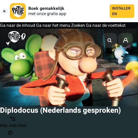
Boek gemakkelijk
INSTALLER
met onze gratis app
EN
Ga naar de inhoud
Ga naar het menu
Zoeken
Ga naar de voettekst
Diplodocus (Nederlands gesproken)
Mijn watchlist