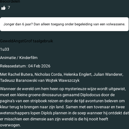
Beoordelen
7
Jonger dan 6 jaar? Dan alleen toegang onder begeleiding van een volwassene.
Geweld
Angst
Grof taalgebruik
1u33
Animatie / Kinderfilm
Releasedatum : 04 Feb 2026
Met
Rachel Butera, Nicholas Corda, Helenka Englert, Julian Wanderer,
Tadeusz Baranowski
van
Wojtek Wawszczyk
Wanneer de wereld om hem heen op mysterieuze wijze wordt uitgewist,
moet een kleine groene dinosaurus genaamd Diplodocus door de
pagina’s van een stripboek reizen en door de tijd avonturen beleven om
kleur terug te brengen naar zijn land. Samen met een tovenaar en twee
wetenschappers lopen Diplo’s plannen in de soep wanneer hij ontdekt dat
er misschien een dimensie aan zijn wereld is die hij nooit heeft
overwogen.