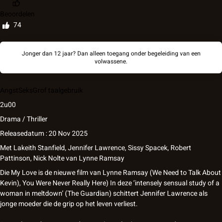
Beoordelen
74
Jonger dan 12 jaar? Dan alleen toegang onder begeleiding van een
volwassene.
Angst
Seks
Grof taalgebruik
2u00
Drama / Thriller
Releasedatum : 20 Nov 2025
Met
Lakeith Stanfield, Jennifer Lawrence, Sissy Spacek, Robert
Pattinson, Nick Nolte
van
Lynne Ramsay
Die My Love is de nieuwe film van Lynne Ramsay (We Need to Talk About
Kevin), You Were Never Really Here) In deze ‘intensely sensual study of a
woman in meltdown’ (The Guardian) schittert Jennifer Lawrence als
jonge moeder die de grip op het leven verliest.