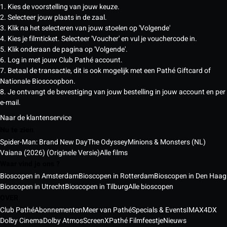
1. Kies de voorstelling van jouw keuze.
2. Selecteer jouw plaats in de zaal.
3. Klik na het selecteren van jouw stoelen op 'Volgende'
4. Kies je filmticket. Selecteer 'Voucher' en vul je vouchercode in.
5. Klik onderaan de pagina op 'Volgende'.
6. Log in met jouw Club Pathé account.
7. Betaal de transactie, dit is ook mogelijk met een Pathé Giftcard of
Nationale Bioscoopbon.
8. Je ontvangt de bevestiging van jouw bestelling in jouw account en per
e-mail.
Naar de klantenservice
Nu te zien
Spider-Man: Brand New Day
The Odyssey
Minions & Monsters (NL)
Vaiana (2026) (Originele Versie)
Alle films
Waar vind je ons ?
Bioscopen in Amsterdam
Bioscopen in Rotterdam
Bioscopen in Den Haag
Bioscopen in Utrecht
Bioscopen in Tilburg
Alle bioscopen
OVER
Club Pathé
Abonnementen
Meer van Pathé
Specials & Events
IMAX
4DX
Dolby Cinema
Dolby Atmos
ScreenX
Pathé Filmfeestje
Nieuws