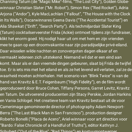
Channing Tatum (de “Magic Mike”-films, “The Lost City”), Golden Globe-
winnaar Christian Slater (“Mr. Robot”), Simon Rex (“Red Rocket”), Adria
Arjona (“Andor”), Kyle MacLachlan (“Fallout”, “The House with the Clock
in Its Walls”), Oscarwinnares Geena Davis (“The Accidental Tourist”) en
Alia Shawkat (“Drift”, “Search Party”). Als techmiljardair Slater King
(Tatum) cocktailserveerster Frida (Ackie) ontmoet tijdens zijn fundraiser,
klikt het enorm goed. Hij nodigt haar uit om met hem en zijn vrienden
mee te gaan op een droomvakantie naar zijn paradijselijke privé-eiland.
Daar wisselen wilde nachten en zonovergoten dagen elkaar af en
vermaakt iedereen zich uitstekend. Niemand wil dat er een eind aan
komt. Maar als er dan vreemde dingen gebeuren, slaat bij Frida de twijfel
toe. Er is iets mis met het eiland en als ze het levend wil verlaten, zal ze de
waarheid moeten achterhalen. Het scenario van “Blink Twice” is van de
hand van Kravitz & E.T. Feigenbaum (“High Fidelity”), en de film wordt
geproduceerd door Bruce Cohen, Tiffany Persons, Garret Levitz, Kravitz
en Tatum. De uitvoerend producenten zijn Stacy Perskie, Jordan Harkins
en Vania Schlogel. Het creatieve team van Kravitz bestaat uit de voor
Camerimage genomineerde director of photography Adam Newport-
Berra (“The Last Black Man in San Francisco”), production designer
Roberto Bonelli (“Placa de Acero”, Ariel-winnaar voor art direction voor
“Bardo: False Chronicle of a Handful of Truths”), editor Kathryn J.
Schubert (“Out of the Blue”, “Bad Things”) en kostuumontwerper