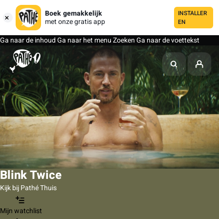
Boek gemakkelijk
INSTALLER
met onze gratis app
EN
Ga naar de inhoud
Ga naar het menu
Zoeken
Ga naar de voettekst
Blink Twice
Kijk bij Pathé Thuis
Mijn watchlist