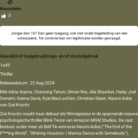
Beoordelen
3
Jonger dan 16? Dan geen toegang, ook niet onder begeleiding van een
volwassene. Ter controle kan om legitimatie worden gevraagd.
Geweld
Grof taalgebruik
Drugs- en/of alcoholgebruik
1u43
Thriller
Releasedatum : 22 Aug 2024
Met
Adria Arjona, Channing Tatum, Simon Rex, Alia Shawkat, Haley Joel
Osment, Geena Davis, Kyle MacLachlan, Christian Slater, Naomi Ackie
van
Zoë Kravitz
Zoë Kravitz maakt haar debuut als filmregisseur in de spannende nieuwe
psychologische thriller Blink Twice van Amazon MGM Studios. De cast
bestaat onder meer uit BAFTA-winnares Naomi Ackie (“The End of the
F***ing World”, “Whitney Houston: I Wanna Dance with Somebody”),