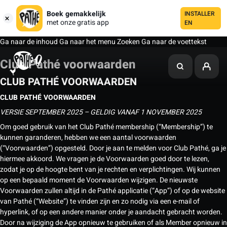
Boek gemakkelijk
INSTALLER
met onze gratis app
EN
Ga naar de inhoud
Ga naar het menu
Zoeken
Ga naar de voettekst
Club Pathé voorwaarden
CLUB PATHÉ VOORWAARDEN
CLUB PATHÉ VOORWAARDEN
VERSIE SEPTEMBER 2025 – GELDIG VANAF 1 NOVEMBER 2025
Om goed gebruik van het Club Pathé membership (“Membership”) te
kunnen garanderen, hebben we een aantal voorwaarden
(“Voorwaarden”) opgesteld. Door je aan te melden voor Club Pathé, ga je
hiermee akkoord. We vragen je de Voorwaarden goed door te lezen,
zodat je op de hoogte bent van je rechten en verplichtingen. Wij kunnen
op een bepaald moment de Voorwaarden wijzigen. De nieuwste
Voorwaarden zullen altijd in de Pathé applicatie (“App”) of op de website
van Pathé (“Website”) te vinden zijn en zo nodig via een e-mail of
hyperlink, of op een andere manier onder je aandacht gebracht worden.
Door na wijziging de App opnieuw te gebruiken of als Member opnieuw in