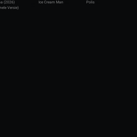
a (2026)
Ice Cream Man
Polis
V
inele Versie)
(
g