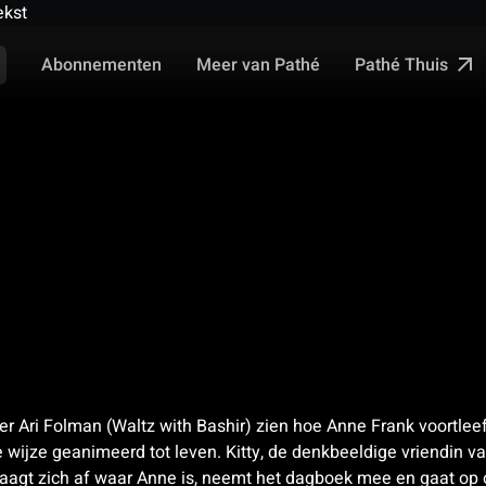
ekst
Pathé Thuis
Abonnementen
Meer van Pathé
er Ari Folman (Waltz with Bashir) zien hoe Anne Frank voortlee
jze geanimeerd tot leven. Kitty, de denkbeeldige vriendin van
raagt zich af waar Anne is, neemt het dagboek mee en gaat op o