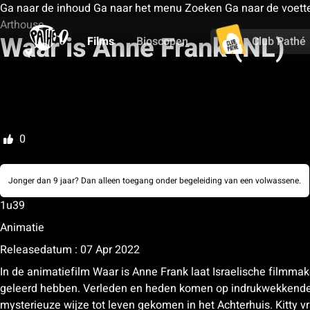
Ga naar de inhoud
Ga naar het menu
Zoeken
Ga naar de voett
Arthouse
Waar is Anne Frank (NL)
Films
Bioscopen
Club Pathé
Mijn watchlist
Beoordelen
0
Jonger dan 9 jaar? Dan alleen toegang onder begeleiding van een volwassene.
1u39
Animatie
Releasedatum : 07 Apr 2022
In de animatiefilm Waar is Anne Frank laat Israelische filmmak
geleerd hebben. Verleden en heden komen op indrukwekkende wi
mysterieuze wijze tot leven gekomen in het Achterhuis. Kitty v