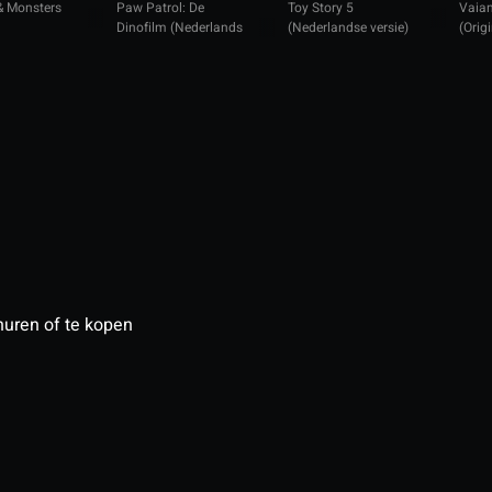
& Monsters
Paw Patrol: De
Toy Story 5
Vaian
Dinofilm (Nederlands
(Nederlandse versie)
(Orig
gesproken)
huren of te kopen