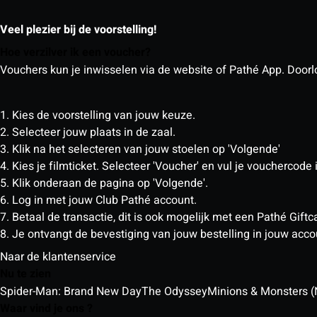
Veel plezier bij de voorstelling!
Hoe verzilver ik een voucher?
Vouchers kun je inwisselen via de website of Pathé App. Doorlo
1. Kies de voorstelling van jouw keuze.
2. Selecteer jouw plaats in de zaal.
3. Klik na het selecteren van jouw stoelen op 'Volgende'
4. Kies je filmticket. Selecteer 'Voucher' en vul je vouchercode 
5. Klik onderaan de pagina op 'Volgende'.
6. Log in met jouw Club Pathé account.
7. Betaal de transactie, dit is ook mogelijk met een Pathé Gif
8. Je ontvangt de bevestiging van jouw bestelling in jouw acco
Naar de klantenservice
Nu te zien
Spider-Man: Brand New Day
The Odyssey
Minions & Monsters (
Waar vind je ons ?