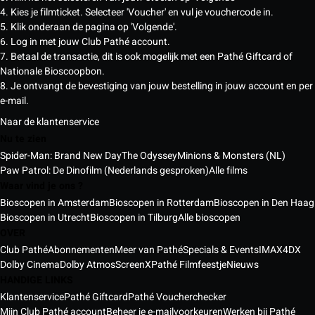
4. Kies je filmticket. Selecteer 'Voucher' en vul je vouchercode in.
5. Klik onderaan de pagina op 'Volgende'.
6. Log in met jouw Club Pathé account.
7. Betaal de transactie, dit is ook mogelijk met een Pathé Giftcard of
Nationale Bioscoopbon.
8. Je ontvangt de bevestiging van jouw bestelling in jouw account en per
e-mail.
Naar de klantenservice
Nu te zien
Spider-Man: Brand New Day
The Odyssey
Minions & Monsters (NL)
Paw Patrol: De Dinofilm (Nederlands gesproken)
Alle films
Waar vind je ons ?
Bioscopen in Amsterdam
Bioscopen in Rotterdam
Bioscopen in Den Haag
Bioscopen in Utrecht
Bioscopen in Tilburg
Alle bioscopen
OVER
Club Pathé
Abonnementen
Meer van Pathé
Specials & Events
IMAX
4DX
Dolby Cinema
Dolby Atmos
ScreenX
Pathé Filmfeestje
Nieuws
HANDIGE LINKS
Klantenservice
Pathé Giftcard
Pathé Voucherchecker
Mijn Club Pathé account
Beheer je e-mailvoorkeuren
Werken bij Pathé