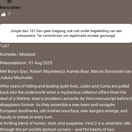
Beoordelen
7
Jonger dan 16? Dan geen toegang, ook niet onder begeleiding van een
volwassene. Ter controle kan om legitimatie worden gevraagd.
1u57
Komedie / Misdaad
Releasedatum : 01 Aug 2025
Met
Borys Szyc, Robert Więckiewicz, Kamila Baar, Marcin Dorocinski
van
Juliusz Machulski
After years of hiding and leading quiet lives, Julian and Cuma are pulled
back into the underworld when a mysterious collector offers them the
deal of a lifetime: steal a priceless Leonardo da Vinci manuscript before it
disappears forever. As they assemble a new team and navigate
European landmarks, old rivalries resurface, new dangers emerge, and
loyalty is tested at every turn.
A thrilling blend of humor, style, and suspense, Vinci 2 is a cinematic ride
through the art world's darkest corners – and the hearts of two