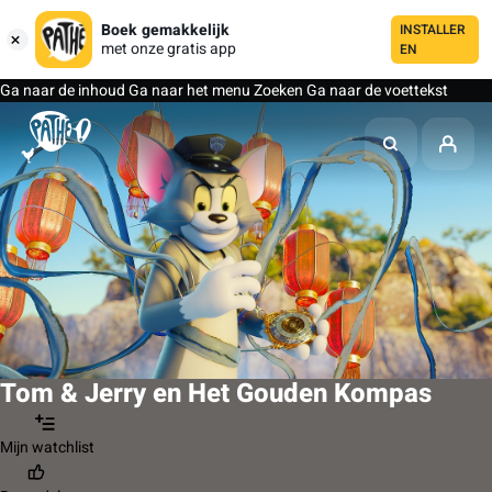
Boek gemakkelijk
INSTALLER
met onze gratis app
EN
Ga naar de inhoud
Ga naar het menu
Zoeken
Ga naar de voettekst
Tom & Jerry en Het Gouden Kompas
Mijn watchlist