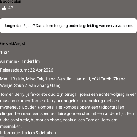
Beoordelen
42
Jonger dan 6 jaar? Dan alleen toegang onder begeleiding van een volwassene.
Geweld
Angst
1u34
Animatie / Kinderfilm
Releasedatum : 22 Apr 2026
Met
Li Baixin
,
Mino Eek
,
Jiang Wen Jin
,
Hanlin Li
,
Yûki Tardh
,
Zhang
Wenjie
,
Shun Zi
van
Zhang Gang
Tom en Jerry, je favoriete duo, zijn terug! Tijdens een achtervolging in een
museum komen Tom en Jerry per ongeluk in aanraking met een
mysterieus Gouden Kompas. Het kompas opent een tijdportaal en
slingert hen naar een spectaculaire gouden stad uit een andere tijd. Een
tijdreis vol actie, humor en chaos, zoals alleen Tom en Jerry dat
meemaken.
Informatie, trailers & details