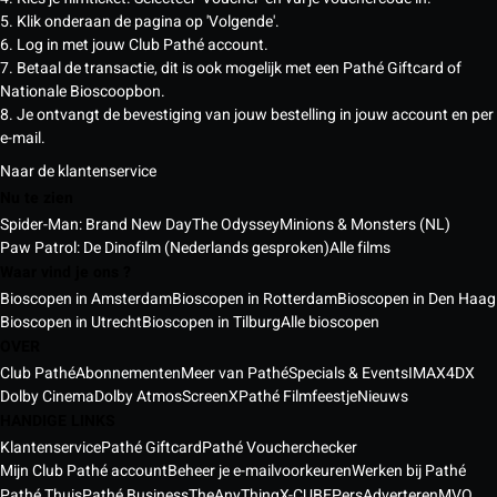
5. Klik onderaan de pagina op 'Volgende'.
6. Log in met jouw Club Pathé account.
7. Betaal de transactie, dit is ook mogelijk met een Pathé Giftcard of
Nationale Bioscoopbon.
8. Je ontvangt de bevestiging van jouw bestelling in jouw account en per
e-mail.
Naar de klantenservice
Nu te zien
Spider-Man: Brand New Day
The Odyssey
Minions & Monsters (NL)
Paw Patrol: De Dinofilm (Nederlands gesproken)
Alle films
Waar vind je ons ?
Bioscopen in Amsterdam
Bioscopen in Rotterdam
Bioscopen in Den Haag
Bioscopen in Utrecht
Bioscopen in Tilburg
Alle bioscopen
OVER
Club Pathé
Abonnementen
Meer van Pathé
Specials & Events
IMAX
4DX
Dolby Cinema
Dolby Atmos
ScreenX
Pathé Filmfeestje
Nieuws
HANDIGE LINKS
Klantenservice
Pathé Giftcard
Pathé Voucherchecker
Mijn Club Pathé account
Beheer je e-mailvoorkeuren
Werken bij Pathé
Pathé Thuis
Pathé Business
TheAnyThing
X-CUBE
Pers
Adverteren
MVO