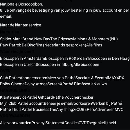
Nationale Bioscoopbon.
8. Je ontvangt de bevestiging van jouw bestelling in jouw account en per
e-mail.
Naar de klantenservice
Nu te zien
Spider-Man: Brand New Day
The Odyssey
Minions & Monsters (NL)
Paw Patrol: De Dinofilm (Nederlands gesproken)
Alle films
Waar vind je ons ?
Bioscopen in Amsterdam
Bioscopen in Rotterdam
Bioscopen in Den Haag
Bioscopen in Utrecht
Bioscopen in Tilburg
Alle bioscopen
OVER
Club Pathé
Abonnementen
Meer van Pathé
Specials & Events
IMAX
4DX
Dolby Cinema
Dolby Atmos
ScreenX
Pathé Filmfeestje
Nieuws
HANDIGE LINKS
Klantenservice
Pathé Giftcard
Pathé Voucherchecker
Mijn Club Pathé account
Beheer je e-mailvoorkeuren
Werken bij Pathé
Pathé Thuis
Pathé Business
TheAnyThing
X-CUBE
Pers
Adverteren
MVO
VOORWAARDEN
Alle voorwaarden
Privacy Statement
Cookies
CVD
Toegankelijkheid