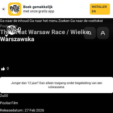
Boek gemakkelijk
INSTALLER
met onze gratis app
EN
Ga naar de inhoud
Ga naar het menu
Zoeken
Ga naar de voettekst
Poolse film
The Great Warsaw Race / Wielke
Warszawska
Mijn watchlist
Beoordelen
0
Jonger dan 12 jaar? Dan alleen toegang onder begeleiding van een
volwassene.
2u00
Poolse Film
Releasedatum : 27 Feb 2026