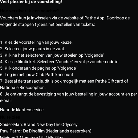
Veel plezier bij de voorstelling!
Hoe verzilver ik een voucher?
Vouchers kun je inwisselen via de website of Pathé App. Doorloop de
volgende stappen tijdens het bestellen van tickets:
1. Kies de voorstelling van jouw keuze.
2. Selecteer jouw plaats in de zaal.
3. Klik na het selecteren van jouw stoelen op 'Volgende'
4. Kies je filmticket. Selecteer 'Voucher' en vul je vouchercode in.
5. Klik onderaan de pagina op 'Volgende'.
6. Log in met jouw Club Pathé account.
7. Betaal de transactie, dit is ook mogelijk met een Pathé Giftcard of
Nationale Bioscoopbon.
8. Je ontvangt de bevestiging van jouw bestelling in jouw account en per
e-mail.
Naar de klantenservice
Nu te zien
Spider-Man: Brand New Day
The Odyssey
Paw Patrol: De Dinofilm (Nederlands gesproken)
Minions & Monsters (NL)
Alle films