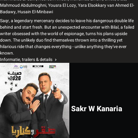
Mahmoud Abdulmoghni
,
Yousra El Lozy
,
Yara Elsokkary
van
Ahmed El-
Badawy
,
Husain El-Minbawi
Saqr, a legendary mercenary decides to leave his dangerous double life
behind and start fresh. But an unexpected encounter with Bilal, a failed
writer obsessed with the world of espionage, turns his plans upside
down. The unlikely duo find themselves thrown into a thrilling yet
hilarious ride that changes everything - unlike anything they've ever
known.
Informatie, trailers & details
Sakr W Kanaria