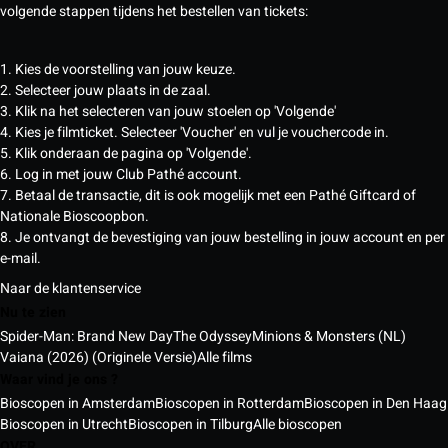
volgende stappen tijdens het bestellen van tickets:
1. Kies de voorstelling van jouw keuze.
2. Selecteer jouw plaats in de zaal.
3. Klik na het selecteren van jouw stoelen op 'Volgende'
4. Kies je filmticket. Selecteer 'Voucher' en vul je vouchercode in.
5. Klik onderaan de pagina op 'Volgende'.
6. Log in met jouw Club Pathé account.
7. Betaal de transactie, dit is ook mogelijk met een Pathé Giftcard of
Nationale Bioscoopbon.
8. Je ontvangt de bevestiging van jouw bestelling in jouw account en per
e-mail.
Naar de klantenservice
Nu te zien
Spider-Man: Brand New Day
The Odyssey
Minions & Monsters (NL)
Vaiana (2026) (Originele Versie)
Alle films
Waar vind je ons ?
Bioscopen in Amsterdam
Bioscopen in Rotterdam
Bioscopen in Den Haag
Bioscopen in Utrecht
Bioscopen in Tilburg
Alle bioscopen
OVER