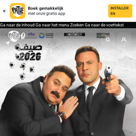
Boek gemakkelijk
INSTALLER
met onze gratis app
EN
Ga naar de inhoud
Ga naar het menu
Zoeken
Ga naar de voettekst