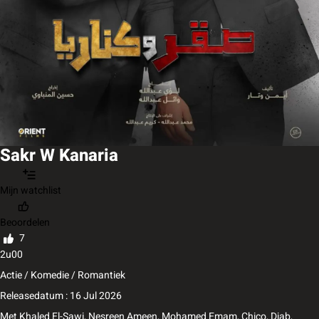
Sakr W Kanaria
Mijn watchlist
Beoordelen
7
2u00
Actie / Komedie / Romantiek
Releasedatum : 16 Jul 2026
Met
Khaled El-Sawi
,
Nesreen Ameen
,
Mohamed Emam
,
Chico
,
Diab
,