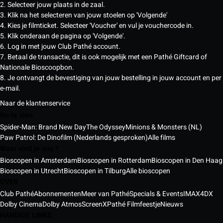
2. Selecteer jouw plaats in de zaal.
3. Klik na het selecteren van jouw stoelen op 'Volgende'
4. Kies je filmticket. Selecteer 'Voucher' en vul je vouchercode in.
5. Klik onderaan de pagina op 'Volgende'.
6. Log in met jouw Club Pathé account.
7. Betaal de transactie, dit is ook mogelijk met een Pathé Giftcard of
Nationale Bioscoopbon.
8. Je ontvangt de bevestiging van jouw bestelling in jouw account en per
e-mail.
Naar de klantenservice
Nu te zien
Spider-Man: Brand New Day
The Odyssey
Minions & Monsters (NL)
Paw Patrol: De Dinofilm (Nederlands gesproken)
Alle films
Waar vind je ons ?
Bioscopen in Amsterdam
Bioscopen in Rotterdam
Bioscopen in Den Haag
Bioscopen in Utrecht
Bioscopen in Tilburg
Alle bioscopen
OVER
Club Pathé
Abonnementen
Meer van Pathé
Specials & Events
IMAX
4DX
Dolby Cinema
Dolby Atmos
ScreenX
Pathé Filmfeestje
Nieuws
HANDIGE LINKS