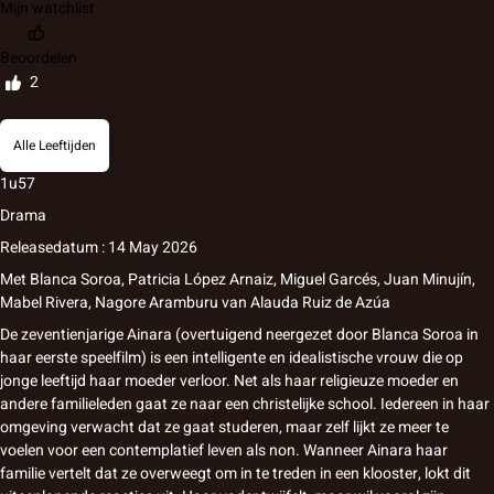
Mijn watchlist
Beoordelen
2
Alle Leeftijden
1u57
Drama
Releasedatum : 14 May 2026
Met
Blanca Soroa
,
Patricia López Arnaiz
,
Miguel Garcés
,
Juan Minujín
,
Mabel Rivera
,
Nagore Aramburu
van
Alauda Ruiz de Azúa
De zeventienjarige Ainara (overtuigend neergezet door Blanca Soroa in
haar eerste speelfilm) is een intelligente en idealistische vrouw die op
jonge leeftijd haar moeder verloor. Net als haar religieuze moeder en
andere familieleden gaat ze naar een christelijke school. Iedereen in haar
omgeving verwacht dat ze gaat studeren, maar zelf lijkt ze meer te
voelen voor een contemplatief leven als non. Wanneer Ainara haar
familie vertelt dat ze overweegt om in te treden in een klooster, lokt dit