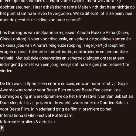
uiteenlopende reacties uit. Haar vader twijfelt, maar wil vooral zijn
dochter steunen. Haar atheïstische tante Maite vindt dat haar nichtje op
het punt staat haar leven te vergooien. Wil ze dit echt, of is ze beïnvloed
door de geestelijke leiding van haar school?
Los Domingos van de Spaanse regisseur Alauda Ruiz de Azúa (Dicen,
CincoLobitos) is voer voor discussie, en verkent de positieve kanten én
de keerzijdes van Ainara’s religieuze roeping. Tegelijkertijd roept het
vragen op over tolerantie, indoctrinatie, conformisme en persoonlijke
vrijheid. Met subtiele observaties en scherpe dialogen ontstaat een
indringend portret van een jong meisje dat haar eigen pad probeert te
vinden.
De film was in Spanje een enorm succes, en won maar liefst vijf Goya
Awards,waaronder voor Beste Film en voor Beste Regisseur. Los
Domingos ging in wereldpremière op het Filmfestival van San Sebastián.
Daar sleepte hij vijf prijzen in de wacht, waaronder de Gouden Schelp
voor Beste Film. In Nederland ging de film in première op het
Internationaal Film Festival Rotterdam.
Informatie, trailers & details