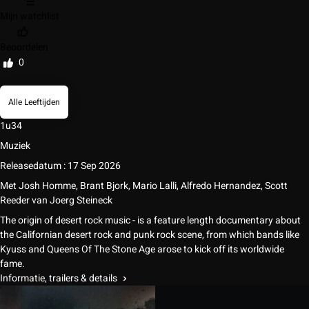
Mijn watchlist
Beoordelen
0
Alle Leeftijden
1u34
Muziek
Releasedatum : 17 Sep 2026
Met
Josh Homme
,
Brant Bjork
,
Mario Lalli
,
Alfredo Hernandez
,
Scott
Reeder
van
Joerg Steineck
The origin of desert rock music - is a feature length documentary about
the Californian desert rock and punk rock scene, from which bands like
Kyuss and Queens Of The Stone Age arose to kick off its worldwide
fame.
Informatie, trailers & details