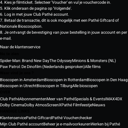
4. Kies je filmticket. Selecteer 'Voucher' en vul je vouchercode in.
5. Klik onderaan de pagina op 'Volgende'.
6. Log in met jouw Club Pathé account.
7. Betaal de transactie, dit is ook mogelijk met een Pathé Giftcard of
Nationale Bioscoopbon.
8. Je ontvangt de bevestiging van jouw bestelling in jouw account en per
e-mail.
Naar de klantenservice
Nu te zien
Spider-Man: Brand New Day
The Odyssey
Minions & Monsters (NL)
Paw Patrol: De Dinofilm (Nederlands gesproken)
Alle films
Waar vind je ons ?
Bioscopen in Amsterdam
Bioscopen in Rotterdam
Bioscopen in Den Haag
Bioscopen in Utrecht
Bioscopen in Tilburg
Alle bioscopen
OVER
Club Pathé
Abonnementen
Meer van Pathé
Specials & Events
IMAX
4DX
Dolby Cinema
Dolby Atmos
ScreenX
Pathé Filmfeestje
Nieuws
HANDIGE LINKS
Klantenservice
Pathé Giftcard
Pathé Voucherchecker
Mijn Club Pathé account
Beheer je e-mailvoorkeuren
Werken bij Pathé