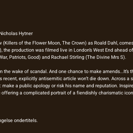
Nicholas Hytner
ow (Killers of the Flower Moon, The Crown) as Roald Dahl, comes
, the production was filmed live in London’s West End ahead of
War, Patriots, Good) and Rachael Stirling (The Divine Mrs S).
s in the wake of scandal. And one chance to make amends...It’s 
s recent, explicitly antisemitic article won’t die down. Across a
: make a public apology or risk his name and reputation. Inspi
ffering a complicated portrait of a fiendishly charismatic icon
gelse ondertitels.