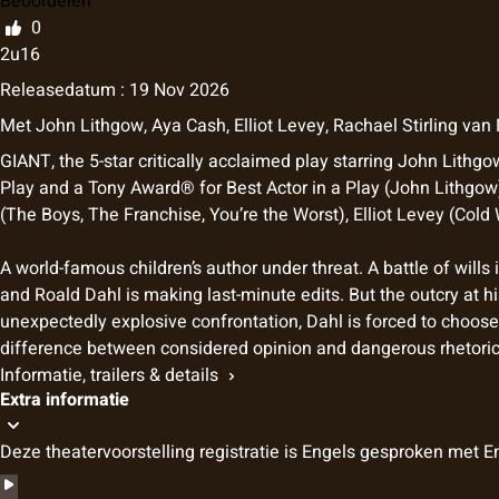
Beoordelen
0
2u16
Releasedatum : 19 Nov 2026
Met
John Lithgow
,
Aya Cash
,
Elliot Levey
,
Rachael Stirling
van
GIANT, the 5-star critically acclaimed play starring John Lithg
Play and a Tony Award® for Best Actor in a Play (John Lithgow)
(The Boys, The Franchise, You’re the Worst), Elliot Levey (Cold 
A world-famous children’s author under threat. A battle of will
and Roald Dahl is making last-minute edits. But the outcry at hi
unexpectedly explosive confrontation, Dahl is forced to choose
difference between considered opinion and dangerous rhetoric o
Informatie, trailers & details
Extra informatie
Deze theatervoorstelling registratie is Engels gesproken met En