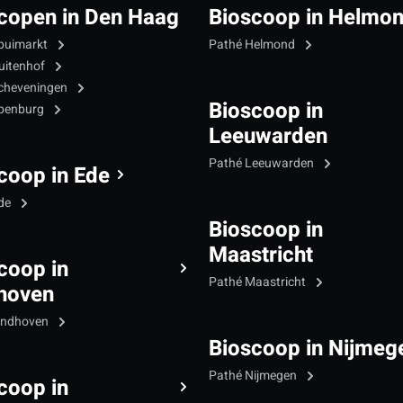
copen in Den Haag
Bioscoop in Helmo
puimarkt
Pathé Helmond
uitenhof
cheveningen
Bioscoop in
Ypenburg
Leeuwarden
Pathé Leeuwarden
coop in Ede
Ede
Bioscoop in
Maastricht
coop in
Pathé Maastricht
hoven
indhoven
Bioscoop in Nijmeg
Pathé Nijmegen
coop in