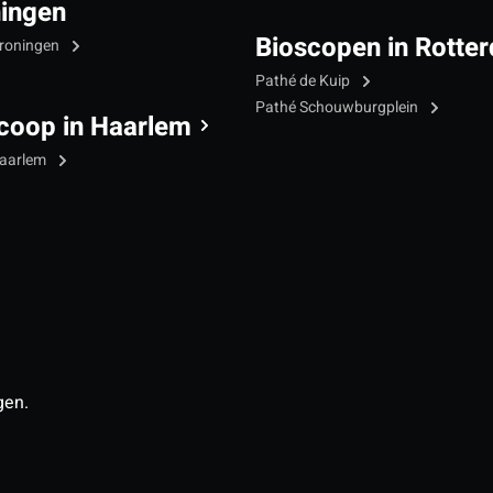
ingen
Bioscopen in Rotte
roningen
Pathé de Kuip
Pathé Schouwburgplein
coop in Haarlem
Haarlem
gen.