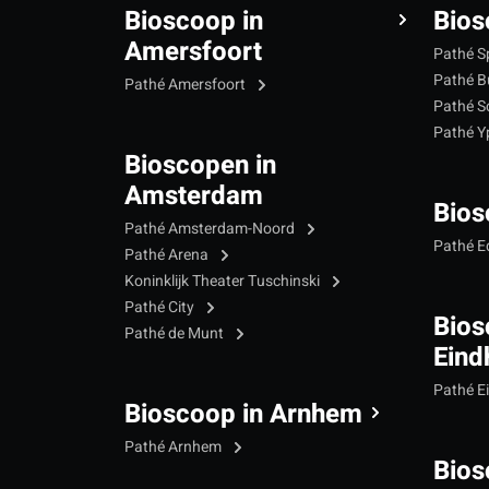
Bioscoop in
Bios
Amersfoort
Pathé S
Pathé B
Pathé Amersfoort
Pathé S
Pathé 
Bioscopen in
Amsterdam
Bios
Pathé Amsterdam-Noord
Pathé 
Pathé Arena
Koninklijk Theater Tuschinski
Pathé City
Bios
Pathé de Munt
Eind
Pathé E
Bioscoop in Arnhem
Pathé Arnhem
Bios