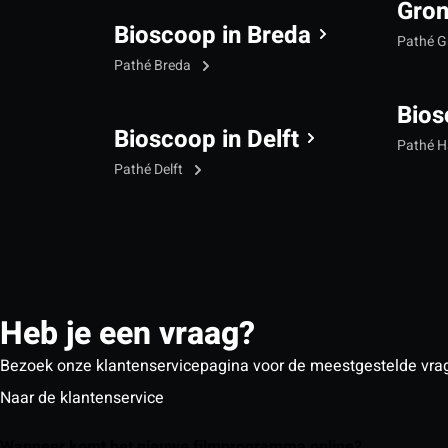
Gron
Bioscoop in Breda
Pathé G
Pathé Breda
Bios
Bioscoop in Delft
Pathé 
Pathé Delft
Heb je een vraag?
Bezoek onze klantenservicepagina voor de meestgestelde vra
Naar de klantenservice
Wanneer komt het nieuwe filmprogramma online?